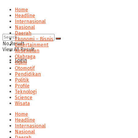
Home
Headline
Internasional
Nasional
Daerah
Ekonomi – Bisnis
No Result
Entertainment
View All Result
Kesehatan
Olahraga
Login
Opini
Otomotif
Pendidikan
Politik
Profile
Teknologi
Science
Wisata
Home
Headline
Internasional
Nasional
Daerah