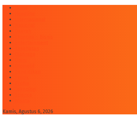
Home
Headline
Internasional
Nasional
Daerah
Ekonomi – Bisnis
Entertainment
Kesehatan
Olahraga
Opini
Otomotif
Pendidikan
Politik
Profile
Teknologi
Science
Wisata
Kamis, Agustus 6, 2026