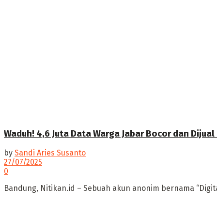
Waduh! 4,6 Juta Data Warga Jabar Bocor dan Dijual
by
Sandi Aries Susanto
27/07/2025
0
Bandung, Nitikan.id – Sebuah akun anonim bernama “Digital