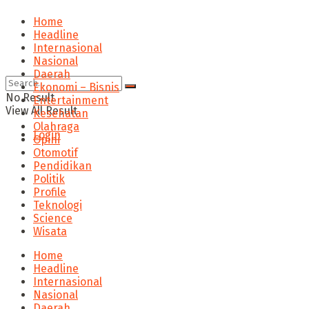
Home
Headline
Internasional
Nasional
Daerah
Ekonomi – Bisnis
No Result
Entertainment
View All Result
Kesehatan
Olahraga
Login
Opini
Otomotif
Pendidikan
Politik
Profile
Teknologi
Science
Wisata
Home
Headline
Internasional
Nasional
Daerah