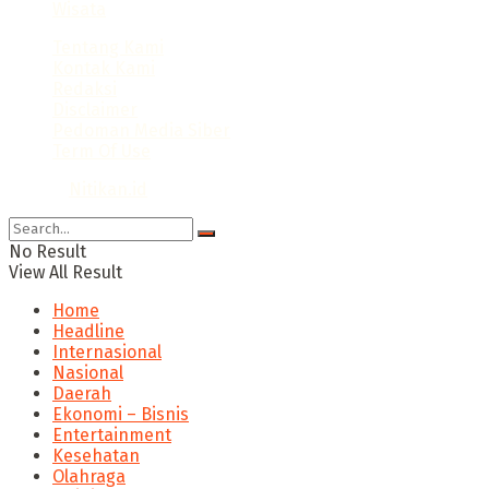
Wisata
Tentang Kami
Kontak Kami
Redaksi
Disclaimer
Pedoman Media Siber
Term Of Use
© 2024
Nitikan.id
No Result
View All Result
Home
Headline
Internasional
Nasional
Daerah
Ekonomi – Bisnis
Entertainment
Kesehatan
Olahraga