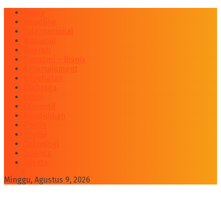
Home
Headline
Internasional
Nasional
Daerah
Ekonomi – Bisnis
Entertainment
Kesehatan
Olahraga
Opini
Otomotif
Pendidikan
Politik
Profile
Teknologi
Science
Wisata
Minggu, Agustus 9, 2026