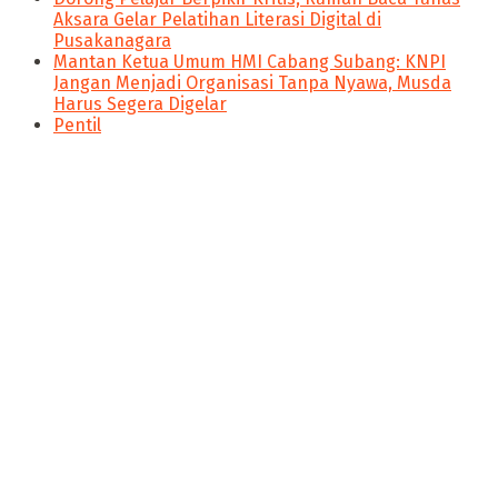
Aksara Gelar Pelatihan Literasi Digital di
Pusakanagara
Mantan Ketua Umum HMI Cabang Subang: KNPI
Jangan Menjadi Organisasi Tanpa Nyawa, Musda
Harus Segera Digelar
Pentil
panen4d
joker123
slot777
slot scatter hitam
https://protuning.id/
https://ptnobelindonesia.com/
https://okegas.id/
https://dukcapil.selumakab.go.id/
https://store.scuto.co.id/wp-content/products/
https://selumakab.go.id/
Nitikan.id merupakan salah satu media siber yang berada
https://dukcapil.selumakab.go.id/duta777/
dibawah naungan PT Poros Media. Nitikan.id ingin
https://krakatauniaga.co.id/run/
menyajikan konsep jurnalis yang memihak pada
https://bossfood.co.id/wp-content/pound/
kepentingan publik, membawa pencerahan, membangun
https://befood.id/run/?id=nanastoto
ruang kesadaran serta menumbuhkan semangat literasi
slot138
dan perubahan.