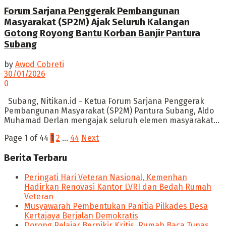
Forum Sarjana Penggerak Pembangunan
Masyarakat (SP2M) Ajak Seluruh Kalangan
Gotong Royong Bantu Korban Banjir Pantura
Subang
by
Awod Cobreti
30/01/2026
0
Subang, Nitikan.id - Ketua Forum Sarjana Penggerak
Pembangunan Masyarakat (SP2M) Pantura Subang, Aldo
Muhamad Derlan mengajak seluruh elemen masyarakat...
Page 1 of 44
1
2
…
44
Next
Berita Terbaru
Peringati Hari Veteran Nasional, Kemenhan
Hadirkan Renovasi Kantor LVRI dan Bedah Rumah
Veteran
Musyawarah Pembentukan Panitia Pilkades Desa
Kertajaya Berjalan Demokratis
Dorong Pelajar Berpikir Kritis, Rumah Baca Tunas