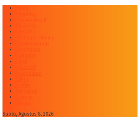
Home
Headline
Internasional
Nasional
Daerah
Ekonomi – Bisnis
Entertainment
Kesehatan
Olahraga
Opini
Otomotif
Pendidikan
Politik
Profile
Teknologi
Science
Wisata
Sabtu, Agustus 8, 2026