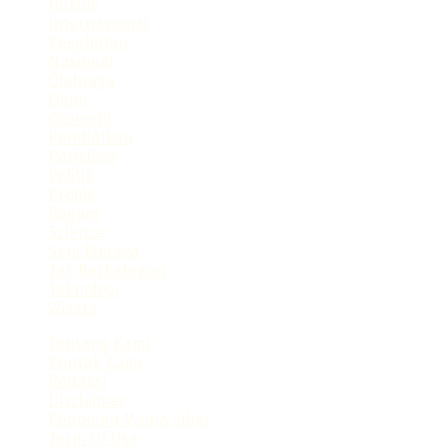
Hukum
https://consumerstore.siccura.com/
Internasional
https://blog.sparkresto.com/
Kesehatan
https://jurnal.anfa.co.id/
Nasional
sultan188
Olahraga
duniacash
Opini
https://dewa138.xyz/
Otomotif
sultan188 login
Pendidikan
https://dhumanotmp.xoc.uam.mx/
Peristiwa
https://programainfancia.xoc.uam.mx/
Politik
https://fe.unik-kediri.ac.id/
Profile
https://techno.ru.ac.th/en/contact/
Ragam
sultan188
Science
https://problemaseducacion.xoc.uam.mx/
Seni Budaya
Tak Berkategori
Teknologi
Wisata
Tentang Kami
Kontak Kami
Redaksi
Disclaimer
Pedoman Media Siber
Term Of Use