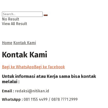
No Result
View All Result
Home
Kontak Kami
Kontak Kami
Bagi ke WhatsApp
Bagi ke Facebook
Untuk informasi atau Kerja sama bisa kontak
melalui :
Email :
redaksi@nitikan.id
WhatsApp :
081 1155 4499 / 0878 7771 2999