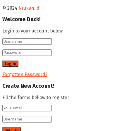
© 2024
Nitikan.id
Welcome Back!
Login to your account below
Forgotten Password?
Create New Account!
Fill the forms bellow to register