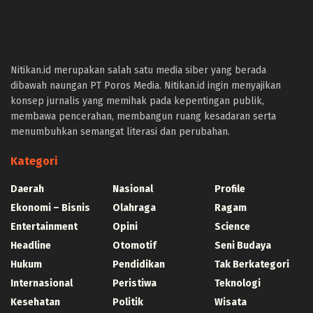
panen4d
joker123
slot777
slot scatter hitam
Nitikan.id merupakan salah satu media siber yang berada
https://protuning.id/
dibawah naungan PT Poros Media. Nitikan.id ingin menyajikan
https://ptnobelindonesia.com/
konsep jurnalis yang memihak pada kepentingan publik,
https://okegas.id/
membawa pencerahan, membangun ruang kesadaran serta
https://dukcapil.selumakab.go.id/
menumbuhkan semangat literasi dan perubahan.
https://store.scuto.co.id/wp-content/products/
https://selumakab.go.id/
Kategori
https://dukcapil.selumakab.go.id/duta777/
https://krakatauniaga.co.id/run/
Daerah
Nasional
Profile
https://bossfood.co.id/wp-content/pound/
Ekonomi – Bisnis
Olahraga
Ragam
https://befood.id/run/?id=nanastoto
Entertainment
Opini
Science
slot138
Headline
Otomotif
Seni Budaya
slot138
sultan69
Hukum
Pendidikan
Tak Berkategori
joker123
Internasional
Peristiwa
Teknologi
slot mahjong
Kesehatan
Politik
Wisata
slot depo 10k