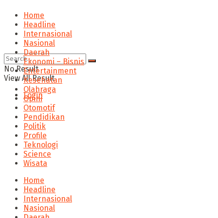
Home
Headline
Internasional
Nasional
Daerah
Ekonomi – Bisnis
No Result
Entertainment
View All Result
Kesehatan
Olahraga
Login
Opini
Otomotif
Pendidikan
Politik
Profile
Teknologi
Science
Wisata
Home
Headline
Internasional
Nasional
Daerah