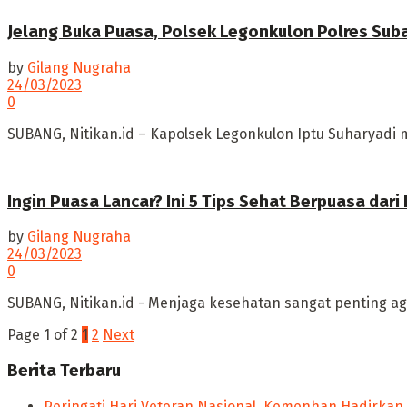
Jelang Buka Puasa, Polsek Legonkulon Polres Sub
by
Gilang Nugraha
24/03/2023
0
SUBANG, Nitikan.id – Kapolsek Legonkulon Iptu Suharyadi m
Ingin Puasa Lancar? Ini 5 Tips Sehat Berpuasa dar
by
Gilang Nugraha
24/03/2023
0
SUBANG, Nitikan.id - Menjaga kesehatan sangat penting ag
Page 1 of 2
1
2
Next
Berita Terbaru
Peringati Hari Veteran Nasional, Kemenhan Hadirkan