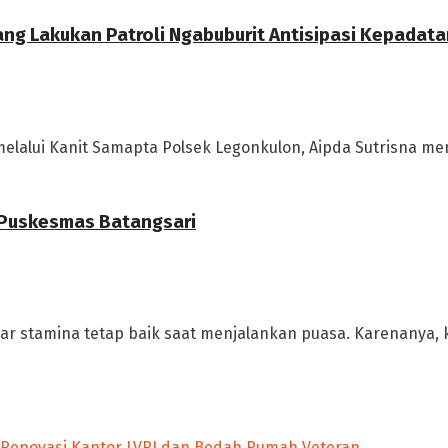
ang Lakukan Patroli Ngabuburit Antisipasi Kepadat
elalui Kanit Samapta Polsek Legonkulon, Aipda Sutrisna memi
i Puskesmas Batangsari
ar stamina tetap baik saat menjalankan puasa. Karenanya, k
 Renovasi Kantor LVRI dan Bedah Rumah Veteran