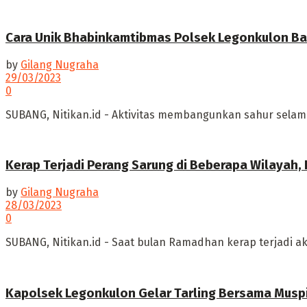
Cara Unik Bhabinkamtibmas Polsek Legonkulon B
by
Gilang Nugraha
29/03/2023
0
SUBANG, Nitikan.id - Aktivitas membangunkan sahur selam
Kerap Terjadi Perang Sarung di Beberapa Wilaya
by
Gilang Nugraha
28/03/2023
0
SUBANG, Nitikan.id - Saat bulan Ramadhan kerap terjadi a
Kapolsek Legonkulon Gelar Tarling Bersama Musp