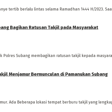
ye tertib berlalu lintas selama Ramadhan 1444 H/2023. Saat k
ubang Bagikan Ratusan Takjil pada Masyarakat
antik Polres Subang membagikan ratusan takjil kepada masya
 Takjil Menjamur Bermunculan di Pamanukan Subang
amur. Ada Beberapa lokasi tempat berburu takjil yang lengka