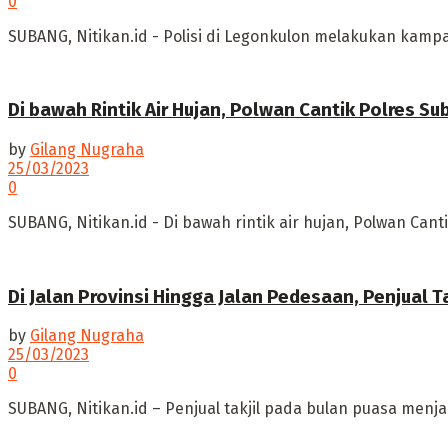
0
SUBANG, Nitikan.id - Polisi di Legonkulon melakukan kampan
Di bawah Rintik Air Hujan, Polwan Cantik Polres S
by
Gilang Nugraha
25/03/2023
0
SUBANG, Nitikan.id - Di bawah rintik air hujan, Polwan C
Di Jalan Provinsi Hingga Jalan Pedesaan, Penjual
by
Gilang Nugraha
25/03/2023
0
SUBANG, Nitikan.id – Penjual takjil pada bulan puasa menj