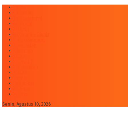
Home
Headline
Internasional
Nasional
Daerah
Ekonomi – Bisnis
Entertainment
Kesehatan
Olahraga
Opini
Otomotif
Pendidikan
Politik
Profile
Teknologi
Science
Wisata
Senin, Agustus 10, 2026