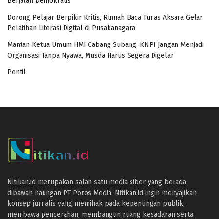
Berjalan Demokratis
Dorong Pelajar Berpikir Kritis, Rumah Baca Tunas Aksara Gelar
Pelatihan Literasi Digital di Pusakanagara
Mantan Ketua Umum HMI Cabang Subang: KNPI Jangan Menjadi
Organisasi Tanpa Nyawa, Musda Harus Segera Digelar
Pentil
panen4d
joker123
slot777
slot scatter hitam
https://protuning.id/
Nitikan.id merupakan salah satu media siber yang berada
https://ptnobelindonesia.com/
dibawah naungan PT Poros Media. Nitikan.id ingin menyajikan
https://okegas.id/
konsep jurnalis yang memihak pada kepentingan publik,
https://dukcapil.selumakab.go.id/
membawa pencerahan, membangun ruang kesadaran serta
https://store.scuto.co.id/wp-content/products/