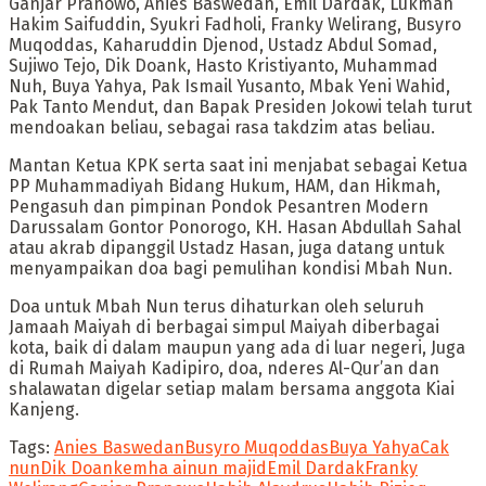
Ganjar Pranowo, Anies Baswedan, Emil Dardak, Lukman
Hakim Saifuddin, Syukri Fadholi, Franky Welirang, Busyro
Muqoddas, Kaharuddin Djenod, Ustadz Abdul Somad,
Sujiwo Tejo, Dik Doank, Hasto Kristiyanto, Muhammad
Nuh, Buya Yahya, Pak Ismail Yusanto, Mbak Yeni Wahid,
Pak Tanto Mendut, dan Bapak Presiden Jokowi telah turut
mendoakan beliau, sebagai rasa takdzim atas beliau.
Mantan Ketua KPK serta saat ini menjabat sebagai Ketua
PP Muhammadiyah Bidang Hukum, HAM, dan Hikmah,
Pengasuh dan pimpinan Pondok Pesantren Modern
Darussalam Gontor Ponorogo, KH. Hasan Abdullah Sahal
atau akrab dipanggil Ustadz Hasan, juga datang untuk
menyampaikan doa bagi pemulihan kondisi Mbah Nun.
Doa untuk Mbah Nun terus dihaturkan oleh seluruh
Jamaah Maiyah di berbagai simpul Maiyah diberbagai
kota, baik di dalam maupun yang ada di luar negeri, Juga
di Rumah Maiyah Kadipiro, doa, nderes Al-Qur’an dan
shalawatan digelar setiap malam bersama anggota Kiai
Kanjeng.
Tags:
Anies Baswedan
Busyro Muqoddas
Buya Yahya
Cak
nun
Dik Doank
emha ainun majid
Emil Dardak
Franky