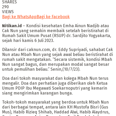
SHARES
290
VIEWS
Bagi ke WhatsApp
Bagi ke Facebook
Nitikan.id
– Kondisi kesehatan Emha Ainun Nadjib atau
Cak Nun yang semakin membaik setelah beristirahat di
Rumah Sakit Umum Pusat (RSUP) dr. Sardjito Yogyakarta,
sejak hari kamis 6 Juli 2023.
Dilansir dari caknun.com, dr. Eddy Supriyadi, sahabat Cak
Nun atau Mbah Nun yang sejak awal beliau beristirahat di
rumah sakit mengatakan. “Secara sistemik, kondisi Mbah
Nun sangat bagus, dan merupakan modal sangat besar
untuk pemulihan beliau.” Senin,(10/7/23).
Doa dari tokoh masyarakat dan kolega Mbah Nun terus
mengalir. Doa dan perhatian juga diberikan oleh Ketua
Umum PDIP Ibu Megawati Soekarnoputri yang kemarin
siang mengirimkan karangan bunga.
Tokoh-tokoh masyarakat yang berdoa untuk Mbah Nun
dari berbagai tempat, antara lain KH Mustofa Bisri (Gus
Mus), Habib Rizieq Shihab, Haddad Alwi, Habib Alaydrus,