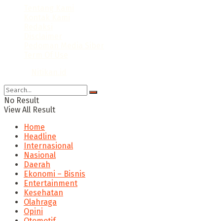
Tentang Kami
Kontak Kami
Redaksi
Disclaimer
Pedoman Media Siber
Term Of Use
© 2024
Nitikan.id
No Result
View All Result
Home
Headline
Internasional
Nasional
Daerah
Ekonomi – Bisnis
Entertainment
Kesehatan
Olahraga
Opini
Otomotif