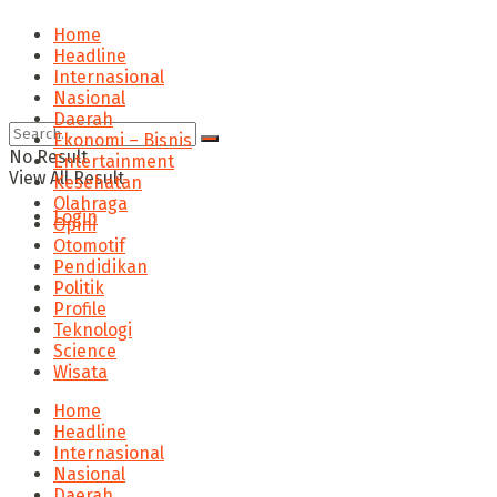
Home
Headline
Internasional
Nasional
Daerah
Ekonomi – Bisnis
No Result
Entertainment
View All Result
Kesehatan
Olahraga
Login
Opini
Otomotif
Pendidikan
Politik
Profile
Teknologi
Science
Wisata
Home
Headline
Internasional
Nasional
Daerah