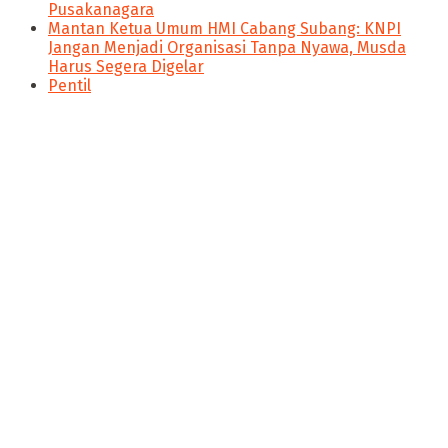
Pusakanagara
Mantan Ketua Umum HMI Cabang Subang: KNPI
Jangan Menjadi Organisasi Tanpa Nyawa, Musda
Harus Segera Digelar
Pentil
panen4d
joker123
slot777
slot scatter hitam
https://protuning.id/
https://ptnobelindonesia.com/
https://okegas.id/
https://dukcapil.selumakab.go.id/
https://store.scuto.co.id/wp-content/products/
https://selumakab.go.id/
Nitikan.id merupakan salah satu media siber yang berada
https://dukcapil.selumakab.go.id/duta777/
dibawah naungan PT Poros Media. Nitikan.id ingin
https://krakatauniaga.co.id/run/
menyajikan konsep jurnalis yang memihak pada
https://bossfood.co.id/wp-content/pound/
kepentingan publik, membawa pencerahan, membangun
https://befood.id/run/?id=nanastoto
ruang kesadaran serta menumbuhkan semangat literasi
slot138
dan perubahan.
slot138
sultan69