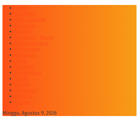
Home
Headline
Internasional
Nasional
Daerah
Ekonomi – Bisnis
Entertainment
Kesehatan
Olahraga
Opini
Otomotif
Pendidikan
Politik
Profile
Teknologi
Science
Wisata
Minggu, Agustus 9, 2026