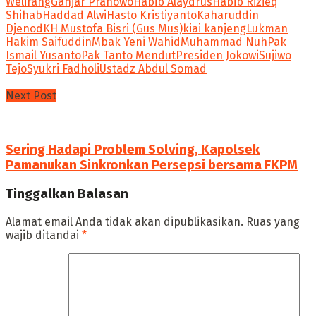
Welirang
Ganjar Pranowo
Habib Alaydrus
Habib Rizieq
Shihab
Haddad Alwi
Hasto Kristiyanto
Kaharuddin
Djenod
KH Mustofa Bisri (Gus Mus)
kiai kanjeng
Lukman
Hakim Saifuddin
Mbak Yeni Wahid
Muhammad Nuh
Pak
Ismail Yusanto
Pak Tanto Mendut
Presiden Jokowi
Sujiwo
Tejo
Syukri Fadholi
Ustadz Abdul Somad
Next Post
Sering Hadapi Problem Solving, Kapolsek
Pamanukan Sinkronkan Persepsi bersama FKPM
Tinggalkan Balasan
Alamat email Anda tidak akan dipublikasikan.
Ruas yang
wajib ditandai
*