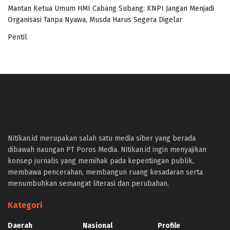
Mantan Ketua Umum HMI Cabang Subang: KNPI Jangan Menjadi
Organisasi Tanpa Nyawa, Musda Harus Segera Digelar
Pentil
panen4d
joker123
slot777
slot scatter hitam
Nitikan.id merupakan salah satu media siber yang berada
https://protuning.id/
dibawah naungan PT Poros Media. Nitikan.id ingin menyajikan
https://ptnobelindonesia.com/
konsep jurnalis yang memihak pada kepentingan publik,
https://okegas.id/
membawa pencerahan, membangun ruang kesadaran serta
https://dukcapil.selumakab.go.id/
menumbuhkan semangat literasi dan perubahan.
https://store.scuto.co.id/wp-content/products/
https://selumakab.go.id/
Kategori
https://dukcapil.selumakab.go.id/duta777/
https://krakatauniaga.co.id/run/
Daerah
Nasional
Profile