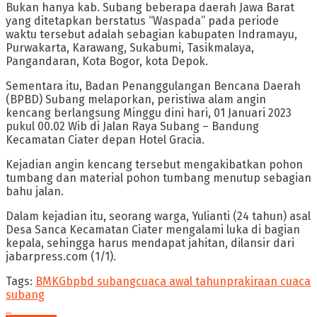
Bukan hanya kab. Subang beberapa daerah Jawa Barat
yang ditetapkan berstatus “Waspada” pada periode
waktu tersebut adalah sebagian kabupaten Indramayu,
Purwakarta, Karawang, Sukabumi, Tasikmalaya,
Pangandaran, Kota Bogor, kota Depok.
Sementara itu, Badan Penanggulangan Bencana Daerah
(BPBD) Subang melaporkan, peristiwa alam angin
kencang berlangsung Minggu dini hari, 01 Januari 2023
pukul 00.02 Wib di Jalan Raya Subang – Bandung
Kecamatan Ciater depan Hotel Gracia.
Kejadian angin kencang tersebut mengakibatkan pohon
tumbang dan material pohon tumbang menutup sebagian
bahu jalan.
Dalam kejadian itu, seorang warga, Yulianti (24 tahun) asal
Desa Sanca Kecamatan Ciater mengalami luka di bagian
kepala, sehingga harus mendapat jahitan, dilansir dari
jabarpress.com (1/1).
Tags:
BMKG
bpbd subang
cuaca awal tahun
prakiraan cuaca
subang