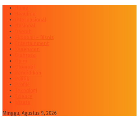
Home
Headline
Internasional
Nasional
Daerah
Ekonomi – Bisnis
Entertainment
Kesehatan
Olahraga
Opini
Otomotif
Pendidikan
Politik
Profile
Teknologi
Science
Wisata
Minggu, Agustus 9, 2026