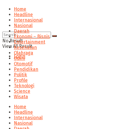
Home
Headline
Internasional
Nasional
Daerah
Ekonomi – Bisnis
No Result
Entertainment
View All Result
Kesehatan
Olahraga
Login
Opini
Otomotif
Pendidikan
Politik
Profile
Teknologi
Science
Wisata
Home
Headline
Internasional
Nasional
Daerah