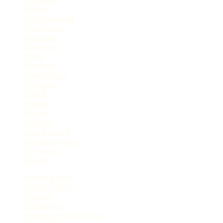
slot gacor
Hukum
https://consumerstore.siccura.com/
Internasional
https://blog.sparkresto.com/
Kesehatan
https://jurnal.anfa.co.id/
Nasional
sultan188
Olahraga
duniacash
Opini
https://dewa138.xyz/
Otomotif
sultan188 login
Pendidikan
https://dhumanotmp.xoc.uam.mx/
Peristiwa
https://programainfancia.xoc.uam.mx/
Politik
https://fe.unik-kediri.ac.id/
Profile
https://techno.ru.ac.th/en/contact/
Ragam
sultan188
Science
https://problemaseducacion.xoc.uam.mx/
Seni Budaya
Tak Berkategori
Teknologi
Wisata
Tentang Kami
Kontak Kami
Redaksi
Disclaimer
Pedoman Media Siber