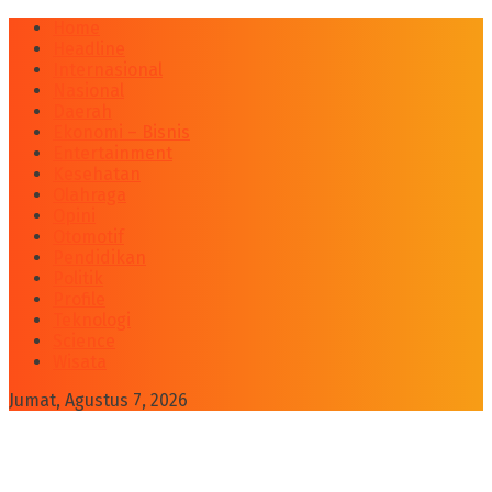
Home
Headline
Internasional
Nasional
Daerah
Ekonomi – Bisnis
Entertainment
Kesehatan
Olahraga
Opini
Otomotif
Pendidikan
Politik
Profile
Teknologi
Science
Wisata
Jumat, Agustus 7, 2026