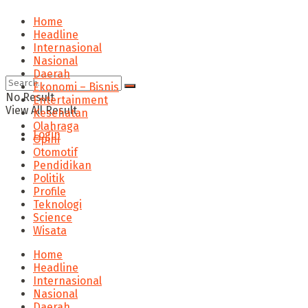
Home
Headline
Internasional
Nasional
Daerah
Ekonomi – Bisnis
No Result
Entertainment
View All Result
Kesehatan
Olahraga
Login
Opini
Otomotif
Pendidikan
Politik
Profile
Teknologi
Science
Wisata
Home
Headline
Internasional
Nasional
Daerah