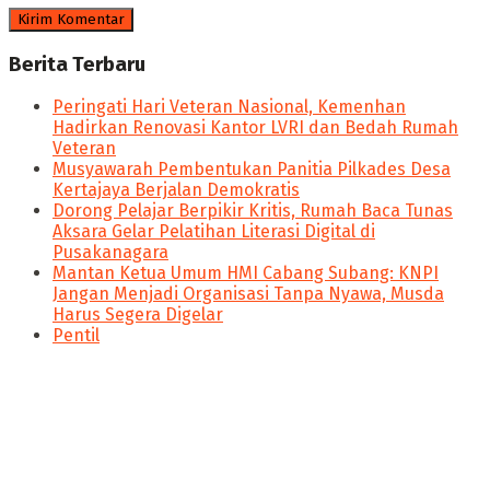
Berita Terbaru
Peringati Hari Veteran Nasional, Kemenhan
Hadirkan Renovasi Kantor LVRI dan Bedah Rumah
Veteran
Musyawarah Pembentukan Panitia Pilkades Desa
Kertajaya Berjalan Demokratis
Dorong Pelajar Berpikir Kritis, Rumah Baca Tunas
Aksara Gelar Pelatihan Literasi Digital di
Pusakanagara
Mantan Ketua Umum HMI Cabang Subang: KNPI
Jangan Menjadi Organisasi Tanpa Nyawa, Musda
Harus Segera Digelar
Pentil
panen4d
joker123
slot777
slot scatter hitam
https://protuning.id/