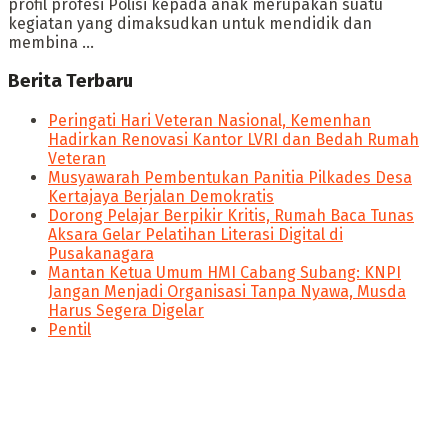
profil profesi Polisi kepada anak merupakan suatu
kegiatan yang dimaksudkan untuk mendidik dan
membina ...
Berita Terbaru
Peringati Hari Veteran Nasional, Kemenhan
Hadirkan Renovasi Kantor LVRI dan Bedah Rumah
Veteran
Musyawarah Pembentukan Panitia Pilkades Desa
Kertajaya Berjalan Demokratis
Dorong Pelajar Berpikir Kritis, Rumah Baca Tunas
Aksara Gelar Pelatihan Literasi Digital di
Pusakanagara
Mantan Ketua Umum HMI Cabang Subang: KNPI
Jangan Menjadi Organisasi Tanpa Nyawa, Musda
Harus Segera Digelar
Pentil
panen4d
joker123
slot777
slot scatter hitam