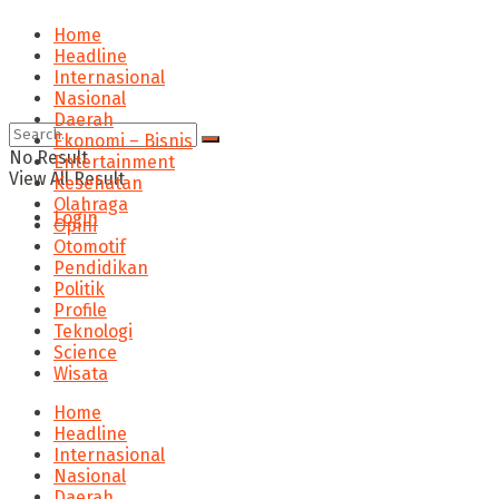
Home
Headline
Internasional
Nasional
Daerah
Ekonomi – Bisnis
No Result
Entertainment
View All Result
Kesehatan
Olahraga
Login
Opini
Otomotif
Pendidikan
Politik
Profile
Teknologi
Science
Wisata
Home
Headline
Internasional
Nasional
Daerah