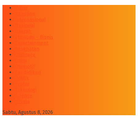
Home
Headline
Internasional
Nasional
Daerah
Ekonomi – Bisnis
Entertainment
Kesehatan
Olahraga
Opini
Otomotif
Pendidikan
Politik
Profile
Teknologi
Science
Wisata
Sabtu, Agustus 8, 2026