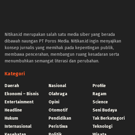
https://okegas.id/
https://dukcapil.selumakab.go.id/
https://store.scuto.co.id/wp-content/products/
https://selumakab.go.id/
https://dukcapil.selumakab.go.id/duta777/
Nitikan.id merupakan salah satu media siber yang berada
https://krakatauniaga.co.id/run/
dibawah naungan PT Poros Media. Nitikan.id ingin menyajikan
https://bossfood.co.id/wp-content/pound/
konsep jurnalis yang memihak pada kepentingan publik,
https://befood.id/run/?id=nanastoto
membawa pencerahan, membangun ruang kesadaran serta
slot138
menumbuhkan semangat literasi dan perubahan.
slot138
sultan69
Kategori
joker123
slot mahjong
Daerah
Nasional
Profile
slot depo 10k
Ekonomi – Bisnis
Olahraga
Ragam
demo mahjong
Entertainment
Opini
Science
slot bet 200
Headline
slot gacor
Otomotif
Seni Budaya
https://consumerstore.siccura.com/
Hukum
Pendidikan
Tak Berkategori
https://blog.sparkresto.com/
Internasional
Peristiwa
Teknologi
https://jurnal.anfa.co.id/
Kesehatan
Politik
Wisata