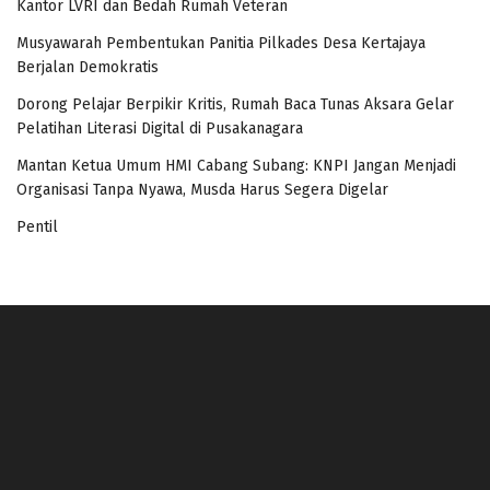
Kantor LVRI dan Bedah Rumah Veteran
Musyawarah Pembentukan Panitia Pilkades Desa Kertajaya
Berjalan Demokratis
Dorong Pelajar Berpikir Kritis, Rumah Baca Tunas Aksara Gelar
Pelatihan Literasi Digital di Pusakanagara
Mantan Ketua Umum HMI Cabang Subang: KNPI Jangan Menjadi
Organisasi Tanpa Nyawa, Musda Harus Segera Digelar
Pentil
panen4d
joker123
slot777
slot scatter hitam
https://protuning.id/
https://ptnobelindonesia.com/