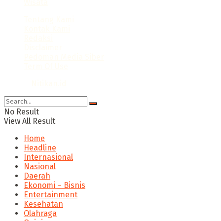
Wisata
Tentang Kami
Kontak Kami
Redaksi
Disclaimer
Pedoman Media Siber
Term Of Use
© 2024
Nitikan.id
No Result
View All Result
Home
Headline
Internasional
Nasional
Daerah
Ekonomi – Bisnis
Entertainment
Kesehatan
Olahraga