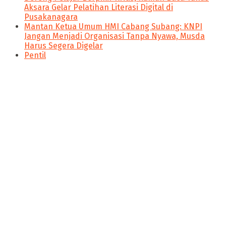
Aksara Gelar Pelatihan Literasi Digital di
Pusakanagara
Mantan Ketua Umum HMI Cabang Subang: KNPI
Jangan Menjadi Organisasi Tanpa Nyawa, Musda
Harus Segera Digelar
Pentil
panen4d
joker123
slot777
slot scatter hitam
https://protuning.id/
https://ptnobelindonesia.com/
https://okegas.id/
https://dukcapil.selumakab.go.id/
https://store.scuto.co.id/wp-content/products/
https://selumakab.go.id/
Nitikan.id merupakan salah satu media siber yang berada
https://dukcapil.selumakab.go.id/duta777/
dibawah naungan PT Poros Media. Nitikan.id ingin
https://krakatauniaga.co.id/run/
menyajikan konsep jurnalis yang memihak pada
https://bossfood.co.id/wp-content/pound/
kepentingan publik, membawa pencerahan, membangun
https://befood.id/run/?id=nanastoto
ruang kesadaran serta menumbuhkan semangat literasi
slot138
dan perubahan.
slot138