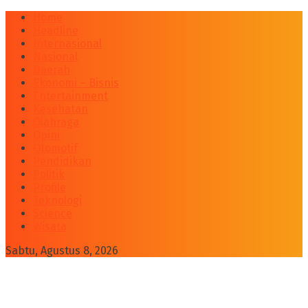
Home
Headline
Internasional
Nasional
Daerah
Ekonomi – Bisnis
Entertainment
Kesehatan
Olahraga
Opini
Otomotif
Pendidikan
Politik
Profile
Teknologi
Science
Wisata
Sabtu, Agustus 8, 2026