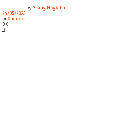
by
Gilang Nugraha
24/05/2023
in
Daerah
0
0
0