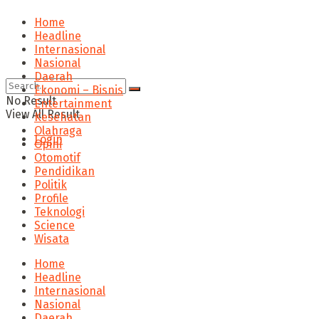
Home
Headline
Internasional
Nasional
Daerah
Ekonomi – Bisnis
No Result
Entertainment
View All Result
Kesehatan
Olahraga
Login
Opini
Otomotif
Pendidikan
Politik
Profile
Teknologi
Science
Wisata
Home
Headline
Internasional
Nasional
Daerah