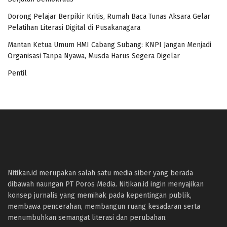
Dorong Pelajar Berpikir Kritis, Rumah Baca Tunas Aksara Gelar
Pelatihan Literasi Digital di Pusakanagara
Mantan Ketua Umum HMI Cabang Subang: KNPI Jangan Menjadi
Organisasi Tanpa Nyawa, Musda Harus Segera Digelar
Pentil
panen4d
joker123
slot777
slot scatter hitam
Nitikan.id merupakan salah satu media siber yang berada
https://protuning.id/
dibawah naungan PT Poros Media. Nitikan.id ingin menyajikan
https://ptnobelindonesia.com/
konsep jurnalis yang memihak pada kepentingan publik,
https://okegas.id/
membawa pencerahan, membangun ruang kesadaran serta
https://dukcapil.selumakab.go.id/
menumbuhkan semangat literasi dan perubahan.
https://store.scuto.co.id/wp-content/products/