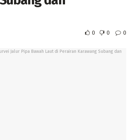
 Subang dan
0
0
0