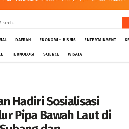
– Bisnis
Entertainment
Kesehatan
Olahraga
Opini
Otomotif
Pendidikan
NAL
DAERAH
EKONOMI – BISNIS
ENTERTAINMENT
K
LE
TEKNOLOGI
SCIENCE
WISATA
 Hadiri Sosialisasi
lur Pipa Bawah Laut di