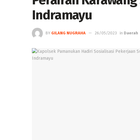
Perairan Karawang
Indramayu
BY
GILANG NUGRAHA
26/05/2023
in
Daerah