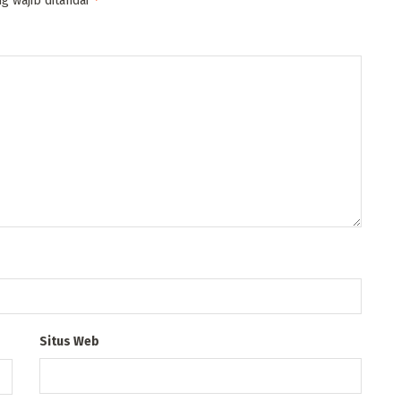
g wajib ditandai
Situs Web