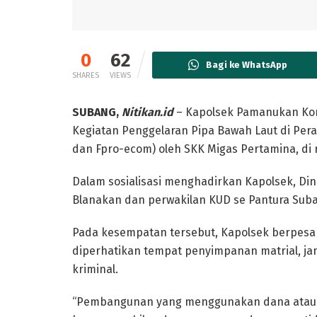
0
62
Bagi ke WhatsApp
SHARES
VIEWS
SUBANG,
Nitikan.id
– Kapolsek Pamanukan Kom
Kegiatan Penggelaran Pipa Bawah Laut di Per
dan Fpro-ecom) oleh SKK Migas Pertamina, di 
Dalam sosialisasi menghadirkan Kapolsek, D
Blanakan dan perwakilan KUD se Pantura Sub
Pada kesempatan tersebut, Kapolsek berpesan
diperhatikan tempat penyimpanan matrial, j
kriminal.
“Pembangunan yang menggunakan dana atau a