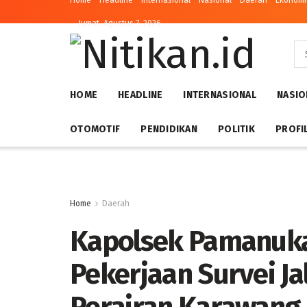
Home
Headline
Internasional
Nasional
Daerah
Ekonomi 
Jumat, Agustus 7, 2026
HOME
HEADLINE
INTERNASIONAL
NASIO
OTOMOTIF
PENDIDIKAN
POLITIK
PROFI
Home
Daerah
Kapolsek Pamanukan
Pekerjaan Survei Ja