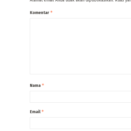
Alamat email Anda tidak akan dipublikasikan.
Ruas yan
*
Komentar
*
Nama
*
Email