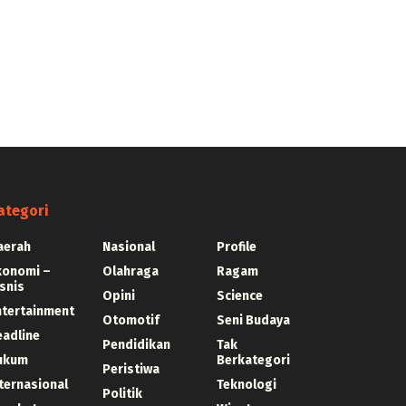
ategori
aerah
Nasional
Profile
konomi –
Olahraga
Ragam
snis
Opini
Science
ntertainment
Otomotif
Seni Budaya
eadline
Pendidikan
Tak
ukum
Berkategori
Peristiwa
ternasional
Teknologi
Politik