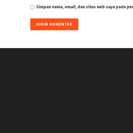
Simpan nama, email, dan situs web saya pada pe
panen4d
joker123
slot777
slot scatter hitam
https://protuning.id/
https://ptnobelindonesia.com/
https://okegas.id/
https://dukcapil.selumakab.go.id/
https://store.scuto.co.id/wp-content/products/
https://selumakab.go.id/