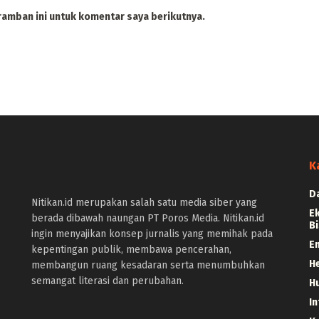
ramban ini untuk komentar saya berikutnya.
K
D
Nitikan.id merupakan salah satu media siber yang
E
berada dibawah naungan PT Poros Media. Nitikan.id
Bi
ingin menyajikan konsep jurnalis yang memihak pada
E
kepentingan publik, membawa pencerahan,
H
membangun ruang kesadaran serta menumbuhkan
semangat literasi dan perubahan.
H
In