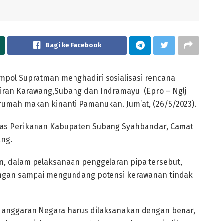
Bagi ke Facebook
pol Supratman menghadiri sosialisasi rencana
airan Karawang,Subang dan Indramayu (Epro – Nglj
rumah makan kinanti Pamanukan. Jum’at, (26/5/2023).
inas Perikanan Kabupaten Subang Syahbandar, Camat
ang.
, dalam pelaksanaan penggelaran pipa tersebut,
angan sampai mengundang potensi kerawanan tindak
nggaran Negara harus dilaksanakan dengan benar,