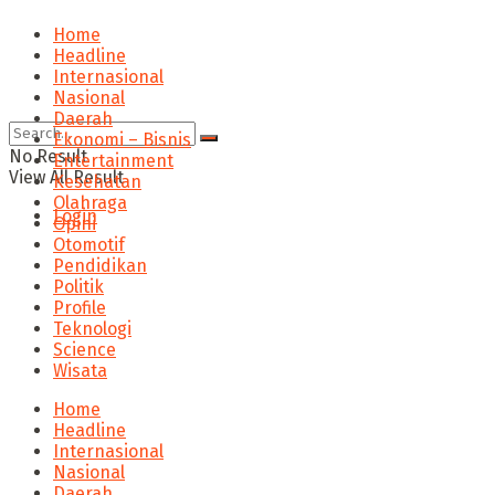
Home
Headline
Internasional
Nasional
Daerah
Ekonomi – Bisnis
No Result
Entertainment
View All Result
Kesehatan
Olahraga
Login
Opini
Otomotif
Pendidikan
Politik
Profile
Teknologi
Science
Wisata
Home
Headline
Internasional
Nasional
Daerah