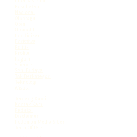
Internasional
https://blog.sparkresto.com/
Kesehatan
https://jurnal.anfa.co.id/
Nasional
sultan188
Olahraga
duniacash
Opini
https://dewa138.xyz/
Otomotif
sultan188 login
Pendidikan
https://dhumanotmp.xoc.uam.mx/
Peristiwa
https://programainfancia.xoc.uam.mx/
Politik
https://fe.unik-kediri.ac.id/
Profile
https://techno.ru.ac.th/en/contact/
Ragam
sultan188
Science
https://problemaseducacion.xoc.uam.mx/
Seni Budaya
Tak Berkategori
Teknologi
Wisata
Tentang Kami
Kontak Kami
Redaksi
Disclaimer
Pedoman Media Siber
Term Of Use