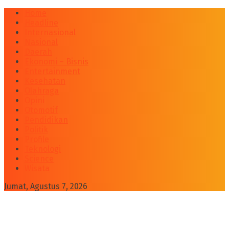
Home
Headline
Internasional
Nasional
Daerah
Ekonomi – Bisnis
Entertainment
Kesehatan
Olahraga
Opini
Otomotif
Pendidikan
Politik
Profile
Teknologi
Science
Wisata
Jumat, Agustus 7, 2026