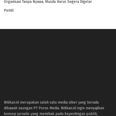
Organisasi Tanpa Nyawa, Musda Harus Segera Digelar
Pentil
panen4d
joker123
slot777
slot scatter hitam
https://protuning.id/
https://ptnobelindonesia.com/
https://okegas.id/
https://dukcapil.selumakab.go.id/
https://store.scuto.co.id/wp-content/products/
https://selumakab.go.id/
https://dukcapil.selumakab.go.id/duta777/
Nitikan.id merupakan salah satu media siber yang berada
https://krakatauniaga.co.id/run/
dibawah naungan PT Poros Media. Nitikan.id ingin menyajikan
https://bossfood.co.id/wp-content/pound/
konsep jurnalis yang memihak pada kepentingan publik,