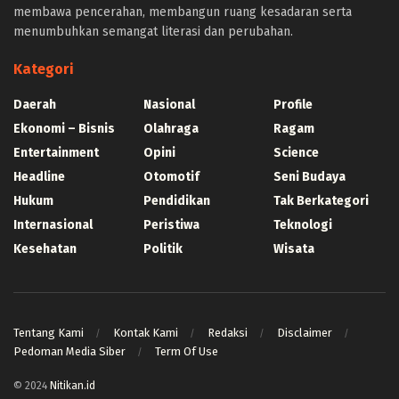
https://befood.id/run/?id=nanastoto
membawa pencerahan, membangun ruang kesadaran serta
slot138
menumbuhkan semangat literasi dan perubahan.
slot138
sultan69
Kategori
joker123
slot mahjong
Daerah
Nasional
Profile
slot depo 10k
Ekonomi – Bisnis
Olahraga
Ragam
demo mahjong
Entertainment
Opini
Science
slot bet 200
Headline
slot gacor
Otomotif
Seni Budaya
https://consumerstore.siccura.com/
Hukum
Pendidikan
Tak Berkategori
https://blog.sparkresto.com/
Internasional
Peristiwa
Teknologi
https://jurnal.anfa.co.id/
Kesehatan
Politik
Wisata
sultan188
duniacash
https://dewa138.xyz/
sultan188 login
https://dhumanotmp.xoc.uam.mx/
Tentang Kami
Kontak Kami
Redaksi
Disclaimer
Pedoman Media Siber
Term Of Use
https://programainfancia.xoc.uam.mx/
https://fe.unik-kediri.ac.id/
© 2024
Nitikan.id
https://techno.ru.ac.th/en/contact/