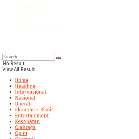
Tentang Kami
Kontak Kami
Redaksi
Disclaimer
Pedoman Media Siber
Term Of Use
© 2024
Nitikan.id
No Result
View All Result
Home
Headline
Internasional
Nasional
Daerah
Ekonomi – Bisnis
Entertainment
Kesehatan
Olahraga
Opini