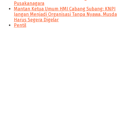
Pusakanagara
Mantan Ketua Umum HMI Cabang Subang: KNPI
Jangan Menjadi Organisasi Tanpa Nyawa, Musda
Harus Segera Digelar
Pentil
panen4d
joker123
slot777
slot scatter hitam
https://protuning.id/
https://ptnobelindonesia.com/
https://okegas.id/
https://dukcapil.selumakab.go.id/
https://store.scuto.co.id/wp-content/products/
https://selumakab.go.id/
Nitikan.id merupakan salah satu media siber yang berada
https://dukcapil.selumakab.go.id/duta777/
dibawah naungan PT Poros Media. Nitikan.id ingin
https://krakatauniaga.co.id/run/
menyajikan konsep jurnalis yang memihak pada
https://bossfood.co.id/wp-content/pound/
kepentingan publik, membawa pencerahan, membangun
https://befood.id/run/?id=nanastoto
ruang kesadaran serta menumbuhkan semangat literasi
slot138
dan perubahan.
slot138
sultan69