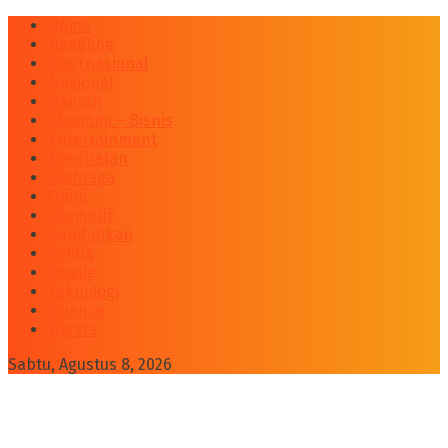
Home
Headline
Internasional
Nasional
Daerah
Ekonomi – Bisnis
Entertainment
Kesehatan
Olahraga
Opini
Otomotif
Pendidikan
Politik
Profile
Teknologi
Science
Wisata
Sabtu, Agustus 8, 2026