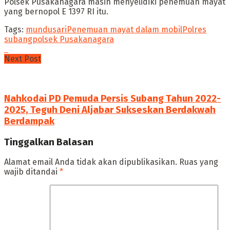
Polsek Pusakanagara masih menyelidiki penemuan mayat
yang bernopol E 1397 RI itu.
Tags:
mundusari
Penemuan mayat dalam mobil
Polres
subang
polsek Pusakanagara
Next Post
Nahkodai PD Pemuda Persis Subang Tahun 2022-
2025, Teguh Deni Aljabar Sukseskan Berdakwah
Berdampak
Tinggalkan Balasan
Alamat email Anda tidak akan dipublikasikan.
Ruas yang
wajib ditandai
*