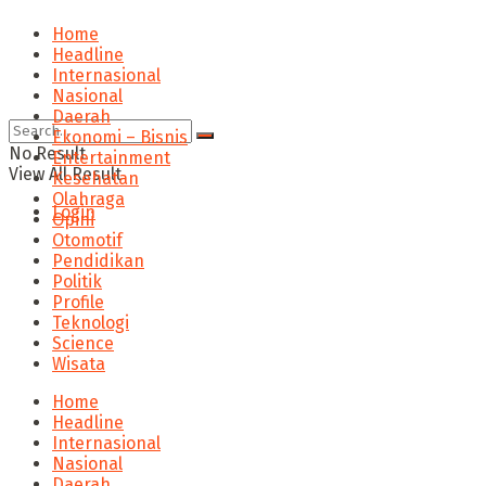
Home
Headline
Internasional
Nasional
Daerah
Ekonomi – Bisnis
No Result
Entertainment
View All Result
Kesehatan
Olahraga
Login
Opini
Otomotif
Pendidikan
Politik
Profile
Teknologi
Science
Wisata
Home
Headline
Internasional
Nasional
Daerah