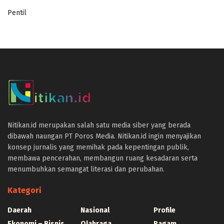
Pentil
panen4d
joker123
slot777
slot scatter hitam
https://protuning.id/
Nitikan.id merupakan salah satu media siber yang berada
https://ptnobelindonesia.com/
dibawah naungan PT Poros Media. Nitikan.id ingin menyajikan
https://okegas.id/
konsep jurnalis yang memihak pada kepentingan publik,
https://dukcapil.selumakab.go.id/
membawa pencerahan, membangun ruang kesadaran serta
https://store.scuto.co.id/wp-content/products/
menumbuhkan semangat literasi dan perubahan.
https://selumakab.go.id/
https://dukcapil.selumakab.go.id/duta777/
Kategori
https://krakatauniaga.co.id/run/
https://bossfood.co.id/wp-content/pound/
Daerah
Nasional
Profile
https://befood.id/run/?id=nanastoto
Ekonomi – Bisnis
Olahraga
Ragam