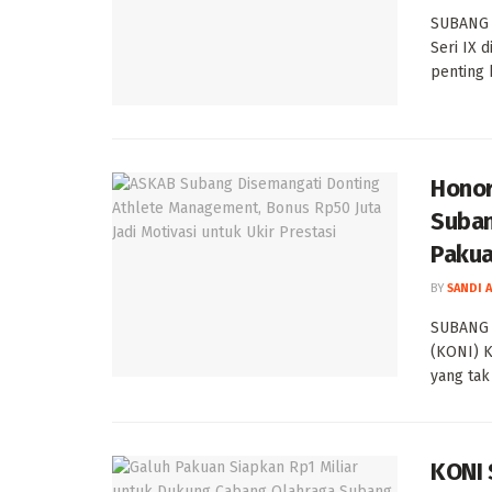
SUBANG 
Seri IX 
penting 
Honor
Suban
Paku
BY
SANDI 
SUBANG —
(KONI) 
yang tak
KONI 