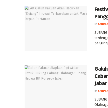
Festi
Pangg
BY
SANDI 
SUBANG 
terdenga
pengiring
Galuh
Caban
Jabar
BY
SANDI 
SUBANG —
Olahraga