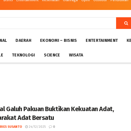
– Bisnis
Entertainment
Kesehatan
Olahraga
Opini
Otomotif
Pendidikan
NAL
DAERAH
EKONOMI – BISNIS
ENTERTAINMENT
K
LE
TEKNOLOGI
SCIENCE
WISATA
val Galuh Pakuan Buktikan Kekuatan Adat,
rakat Adat Bersatu
ARIES SUSANTO
24/12/2025
0