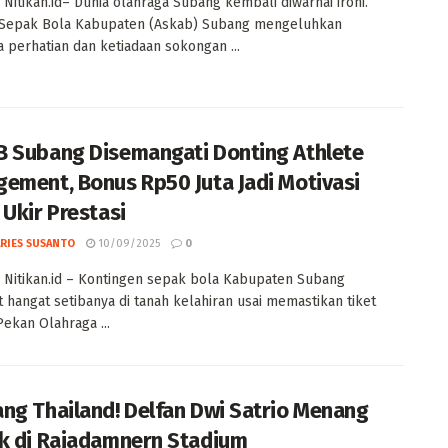
Nitikan.id– Dunia olahraga Subang kembali diwarnai ironi.
i Sepak Bola Kabupaten (Askab) Subang mengeluhkan
 perhatian dan ketiadaan sokongan ...
 Subang Disemangati Donting Athlete
ement, Bonus Rp50 Juta Jadi Motivasi
 Ukir Prestasi
ARIES SUSANTO
10/09/2025
0
Nitikan.id – Kontingen sepak bola Kabupaten Subang
 hangat setibanya di tanah kelahiran usai memastikan tiket
ekan Olahraga ...
ng Thailand! Delfan Dwi Satrio Menang
k di Rajadamnern Stadium