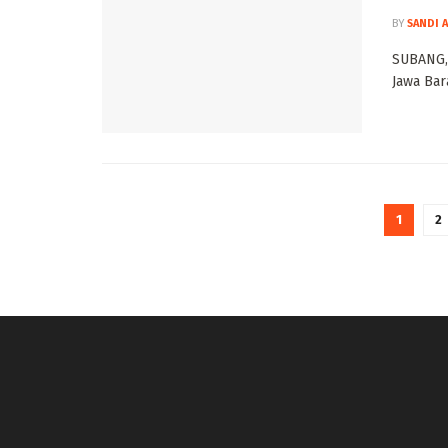
BY
SANDI 
SUBANG, 
Jawa Bar
1
2
panen4d
joker123
slot777