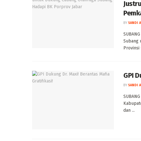
Justr
Pemk
BY
SANDI 
SUBANG 
Subang u
Provinsi 
GPI D
BY
SANDI 
SUBANG 
Kabupate
dan ...