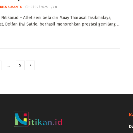
ARIES SUSANTO
10/09/2025
0
Nitikan.id – Atlet seni bela diri Muay Thai asal Tasikmalaya,
at, Delfan Dwi Satrio, berhasil menorehkan prestasi gemilang ...
…
5
K
D