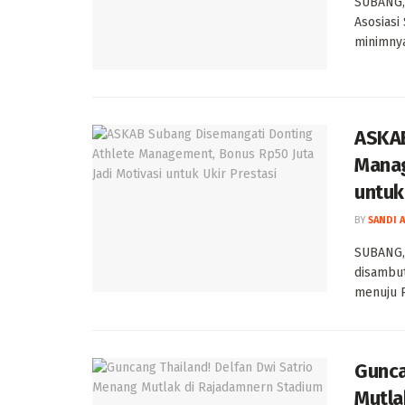
SUBANG, 
Asosias
minimnya
ASKAB
Manag
untuk
BY
SANDI 
SUBANG, 
disambut
menuju P
Gunca
Mutla