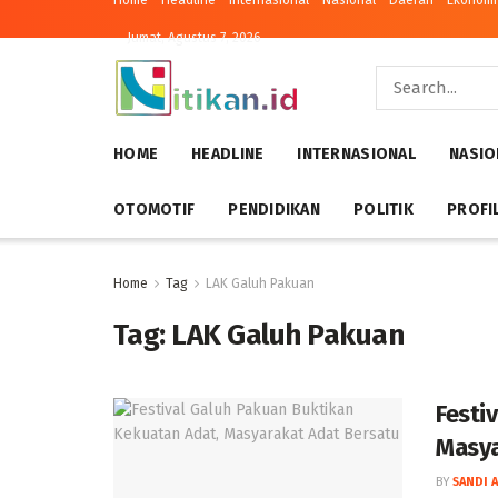
Home
Headline
Internasional
Nasional
Daerah
Ekonomi 
Jumat, Agustus 7, 2026
HOME
HEADLINE
INTERNASIONAL
NASIO
OTOMOTIF
PENDIDIKAN
POLITIK
PROFI
Home
Tag
LAK Galuh Pakuan
Tag:
LAK Galuh Pakuan
Festi
Masya
BY
SANDI 