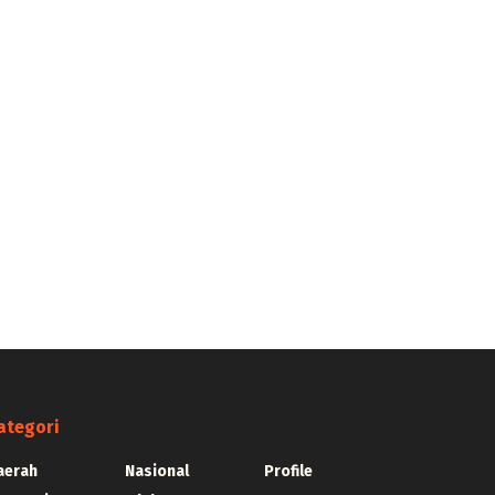
ategori
aerah
Nasional
Profile