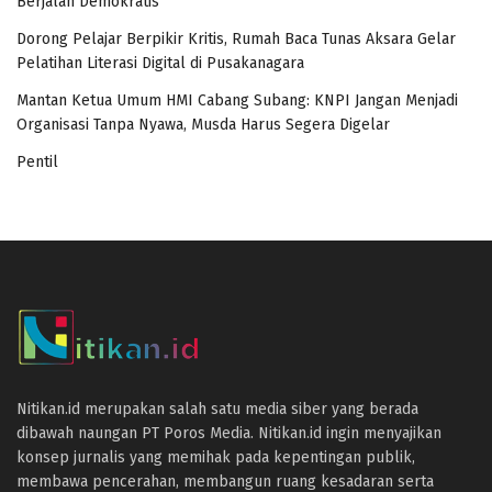
Berjalan Demokratis
Dorong Pelajar Berpikir Kritis, Rumah Baca Tunas Aksara Gelar
Pelatihan Literasi Digital di Pusakanagara
Mantan Ketua Umum HMI Cabang Subang: KNPI Jangan Menjadi
Organisasi Tanpa Nyawa, Musda Harus Segera Digelar
Pentil
panen4d
joker123
slot777
slot scatter hitam
https://protuning.id/
Nitikan.id merupakan salah satu media siber yang berada
https://ptnobelindonesia.com/
dibawah naungan PT Poros Media. Nitikan.id ingin menyajikan
https://okegas.id/
konsep jurnalis yang memihak pada kepentingan publik,
https://dukcapil.selumakab.go.id/
membawa pencerahan, membangun ruang kesadaran serta
https://store.scuto.co.id/wp-content/products/