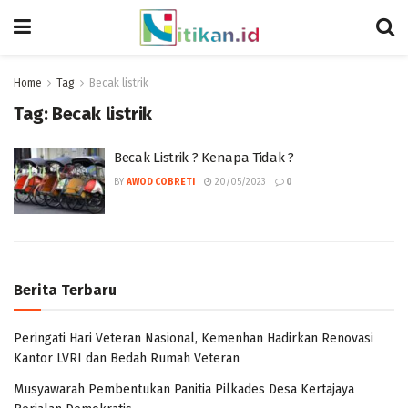
Home
Tag
Becak listrik
Tag:
Becak listrik
Becak Listrik ? Kenapa Tidak ?
BY
AWOD COBRETI
20/05/2023
0
Berita Terbaru
Peringati Hari Veteran Nasional, Kemenhan Hadirkan Renovasi
Kantor LVRI dan Bedah Rumah Veteran
Musyawarah Pembentukan Panitia Pilkades Desa Kertajaya