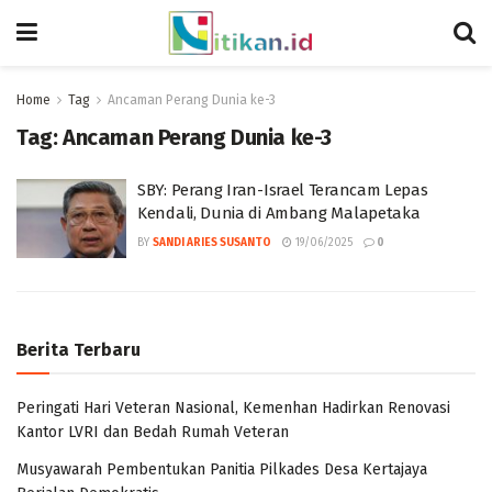
Home
Tag
Ancaman Perang Dunia ke-3
Tag:
Ancaman Perang Dunia ke-3
SBY: Perang Iran-Israel Terancam Lepas
Kendali, Dunia di Ambang Malapetaka
BY
SANDI ARIES SUSANTO
19/06/2025
0
Berita Terbaru
Peringati Hari Veteran Nasional, Kemenhan Hadirkan Renovasi
Kantor LVRI dan Bedah Rumah Veteran
Musyawarah Pembentukan Panitia Pilkades Desa Kertajaya