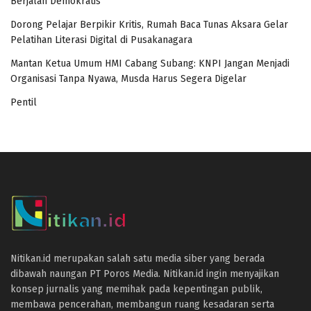
Berjalan Demokratis
Dorong Pelajar Berpikir Kritis, Rumah Baca Tunas Aksara Gelar
Pelatihan Literasi Digital di Pusakanagara
Mantan Ketua Umum HMI Cabang Subang: KNPI Jangan Menjadi
Organisasi Tanpa Nyawa, Musda Harus Segera Digelar
Pentil
panen4d
joker123
slot777
slot scatter hitam
https://protuning.id/
Nitikan.id merupakan salah satu media siber yang berada
https://ptnobelindonesia.com/
dibawah naungan PT Poros Media. Nitikan.id ingin menyajikan
https://okegas.id/
konsep jurnalis yang memihak pada kepentingan publik,
https://dukcapil.selumakab.go.id/
membawa pencerahan, membangun ruang kesadaran serta
https://store.scuto.co.id/wp-content/products/