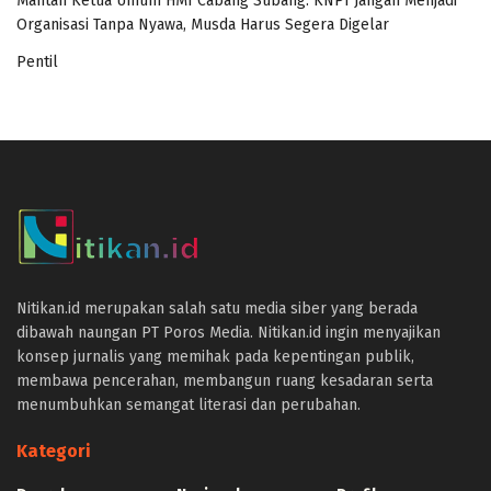
Mantan Ketua Umum HMI Cabang Subang: KNPI Jangan Menjadi
Organisasi Tanpa Nyawa, Musda Harus Segera Digelar
Pentil
panen4d
joker123
slot777
slot scatter hitam
https://protuning.id/
Nitikan.id merupakan salah satu media siber yang berada
https://ptnobelindonesia.com/
dibawah naungan PT Poros Media. Nitikan.id ingin menyajikan
https://okegas.id/
konsep jurnalis yang memihak pada kepentingan publik,
https://dukcapil.selumakab.go.id/
membawa pencerahan, membangun ruang kesadaran serta
https://store.scuto.co.id/wp-content/products/
menumbuhkan semangat literasi dan perubahan.
https://selumakab.go.id/
https://dukcapil.selumakab.go.id/duta777/
Kategori
https://krakatauniaga.co.id/run/
https://bossfood.co.id/wp-content/pound/