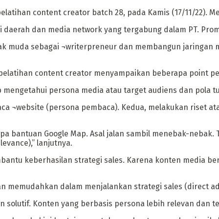
latihan content creator batch 28, pada Kamis (17/11/22). Me
ai daerah dan media network yang tergabung dalam PT. Prom
anak muda sebagai ¬writerpreneur dan membangun jaringan 
pelatihan content creator menyampaikan beberapa point pent
b mengetahui persona media atau target audiens dan pola t
ca ¬website (persona pembaca). Kedua, melakukan riset at
a bantuan Google Map. Asal jalan sambil menebak-nebak. Tan
evance),” lanjutnya.
ntu keberhasilan strategi sales. Karena konten media be
kan memudahkan dalam menjalankan strategi sales (direct ad
n solutif. Konten yang berbasis persona lebih relevan dan