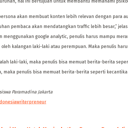
ruhan, hal ini bertujuan untuk membantu memahami psiko
persona akan membuat konten lebih relevan dengan para au
han pembaca akan mendatangkan traffic lebih besar,” jelas
 menggunakan google analytic, penulis harus mampu meram
i oleh kalangan laki-laki atau perempuan. Maka penulis ha
h laki-laki, maka penulis bisa memuat berita-berita seperti
aka penulis bisa memuat berita-berita seperti kecantikan,
asiswa Paramadina Jakarta
ndonesia
writerpreneur