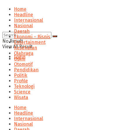
Home
Headline
Internasional
Nasional
Daerah
Ekonomi – Bisnis
No Result
Entertainment
View All Result
Kesehatan
Olahraga
Login
Opini
Otomotif
Pendidikan
Politik
Profile
Teknologi
Science
Wisata
Home
Headline
Internasional
Nasional
Daerah