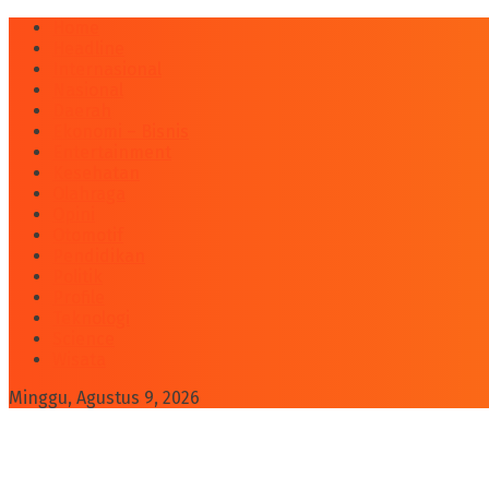
Home
Headline
Internasional
Nasional
Daerah
Ekonomi – Bisnis
Entertainment
Kesehatan
Olahraga
Opini
Otomotif
Pendidikan
Politik
Profile
Teknologi
Science
Wisata
Minggu, Agustus 9, 2026