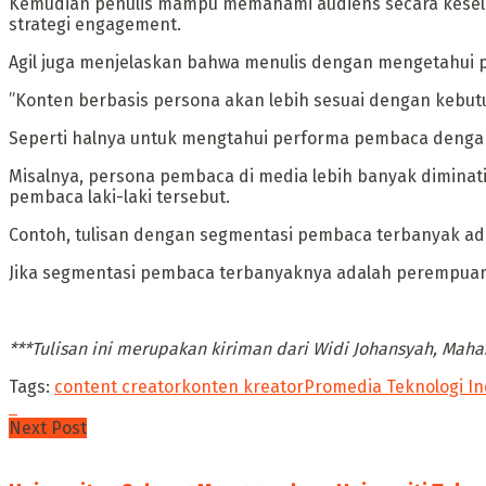
Kemudian penulis mampu memahami audiens secara keselu
strategi engagement.
Agil juga menjelaskan bahwa menulis dengan mengetahui 
”Konten berbasis persona akan lebih sesuai dengan kebutu
Seperti halnya untuk mengtahui performa pembaca dengan
Misalnya, persona pembaca di media lebih banyak diminat
pembaca laki-laki tersebut.
Contoh, tulisan dengan segmentasi pembaca terbanyak adala
Jika segmentasi pembaca terbanyaknya adalah perempuan, m
***Tulisan ini merupakan kiriman dari Widi Johansyah, Mah
Tags:
content creator
konten kreator
Promedia Teknologi I
Next Post