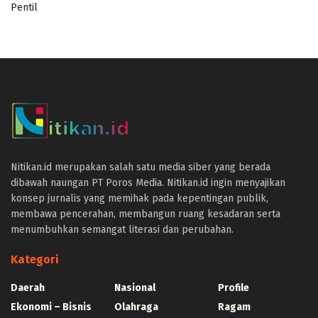
Pentil
panen4d
joker123
slot777
slot scatter hitam
https://protuning.id/
Nitikan.id merupakan salah satu media siber yang berada
https://ptnobelindonesia.com/
dibawah naungan PT Poros Media. Nitikan.id ingin menyajikan
https://okegas.id/
konsep jurnalis yang memihak pada kepentingan publik,
https://dukcapil.selumakab.go.id/
membawa pencerahan, membangun ruang kesadaran serta
https://store.scuto.co.id/wp-content/products/
menumbuhkan semangat literasi dan perubahan.
https://selumakab.go.id/
https://dukcapil.selumakab.go.id/duta777/
Kategori
https://krakatauniaga.co.id/run/
https://bossfood.co.id/wp-content/pound/
Daerah
Nasional
Profile
https://befood.id/run/?id=nanastoto
Ekonomi – Bisnis
Olahraga
Ragam
slot138