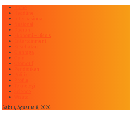
Home
Headline
Internasional
Nasional
Daerah
Ekonomi – Bisnis
Entertainment
Kesehatan
Olahraga
Opini
Otomotif
Pendidikan
Politik
Profile
Teknologi
Science
Wisata
Sabtu, Agustus 8, 2026