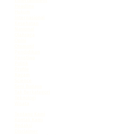
Entertainment
slot bet 200
Headline
slot gacor
Hukum
https://consumerstore.siccura.com/
Internasional
https://blog.sparkresto.com/
Kesehatan
https://jurnal.anfa.co.id/
Nasional
sultan188
Olahraga
duniacash
Opini
https://dewa138.xyz/
Otomotif
sultan188 login
Pendidikan
https://dhumanotmp.xoc.uam.mx/
Peristiwa
https://programainfancia.xoc.uam.mx/
Politik
https://fe.unik-kediri.ac.id/
Profile
https://techno.ru.ac.th/en/contact/
Ragam
sultan188
Science
https://problemaseducacion.xoc.uam.mx/
Seni Budaya
Tak Berkategori
Teknologi
Wisata
Tentang Kami
Kontak Kami
Redaksi
Disclaimer