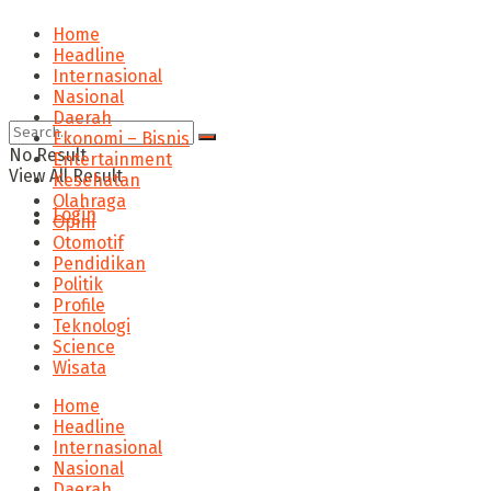
Home
Headline
Internasional
Nasional
Daerah
Ekonomi – Bisnis
No Result
Entertainment
View All Result
Kesehatan
Olahraga
Login
Opini
Otomotif
Pendidikan
Politik
Profile
Teknologi
Science
Wisata
Home
Headline
Internasional
Nasional
Daerah