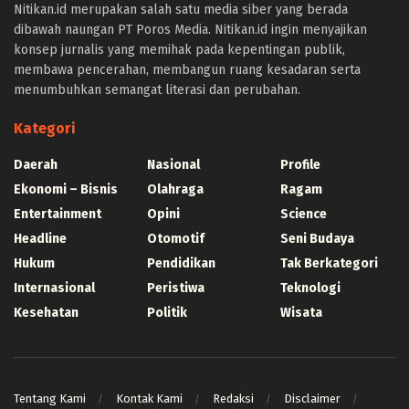
slot scatter hitam
Nitikan.id merupakan salah satu media siber yang berada
https://protuning.id/
dibawah naungan PT Poros Media. Nitikan.id ingin menyajikan
https://ptnobelindonesia.com/
konsep jurnalis yang memihak pada kepentingan publik,
https://okegas.id/
membawa pencerahan, membangun ruang kesadaran serta
https://dukcapil.selumakab.go.id/
menumbuhkan semangat literasi dan perubahan.
https://store.scuto.co.id/wp-content/products/
https://selumakab.go.id/
Kategori
https://dukcapil.selumakab.go.id/duta777/
https://krakatauniaga.co.id/run/
Daerah
Nasional
Profile
https://bossfood.co.id/wp-content/pound/
Ekonomi – Bisnis
Olahraga
Ragam
https://befood.id/run/?id=nanastoto
Entertainment
Opini
Science
slot138
Headline
Otomotif
Seni Budaya
slot138
sultan69
Hukum
Pendidikan
Tak Berkategori
joker123
Internasional
Peristiwa
Teknologi
slot mahjong
Kesehatan
Politik
Wisata
slot depo 10k
demo mahjong
slot bet 200
slot gacor
Tentang Kami
Kontak Kami
Redaksi
Disclaimer
https://consumerstore.siccura.com/