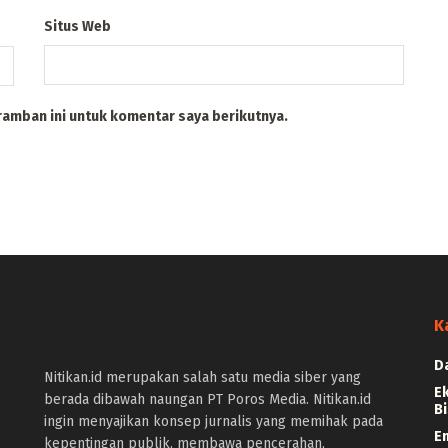
Situs Web
ramban ini untuk komentar saya berikutnya.
K
D
Nitikan.id merupakan salah satu media siber yang
E
berada dibawah naungan PT Poros Media. Nitikan.id
Bi
ingin menyajikan konsep jurnalis yang memihak pada
E
kepentingan publik, membawa pencerahan,