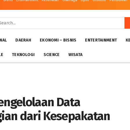
– Bisnis
Entertainment
Kesehatan
Olahraga
Opini
Otomotif
Pendidikan
NAL
DAERAH
EKONOMI – BISNIS
ENTERTAINMENT
K
LE
TEKNOLOGI
SCIENCE
WISATA
Pengelolaan Data
gian dari Kesepakatan