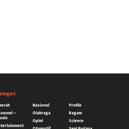
ategori
aerah
Nasional
Profile
konomi –
Olahraga
Ragam
snis
Opini
Science
ntertainment
Otomotif
Seni Budaya