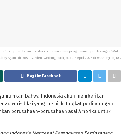
ena 'Trump Tariffs' saat berbicara dalam acara pengumuman perdagangan “Make
lthy Again” di Rose Garden, Gedung Putih, pada 2 April 2025 di Washington, DC.
Bagi ke Facebook
ngumumkan bahwa Indonesia akan memberikan
tau yurisdiksi yang memiliki tingkat perlindungan
inkan perusahaan-perusahaan asal Amerika untuk
t dan Indonesia Mencapai Kesepakatan Perdagangan