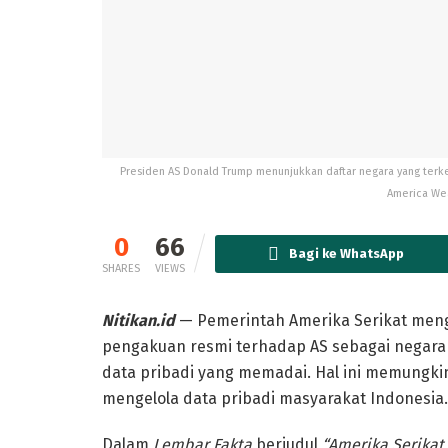
Presiden AS Donald Trump menunjukkan daftar negara yang terk
America Wea
0
66
Bagi ke WhatsApp
SHARES
VIEWS
Nitikan.id
— Pemerintah Amerika Serikat me
pengakuan resmi terhadap AS sebagai negara a
data pribadi yang memadai. Hal ini memungk
mengelola data pribadi masyarakat Indonesia.
Dalam
Lembar Fakta
berjudul
“Amerika Serika