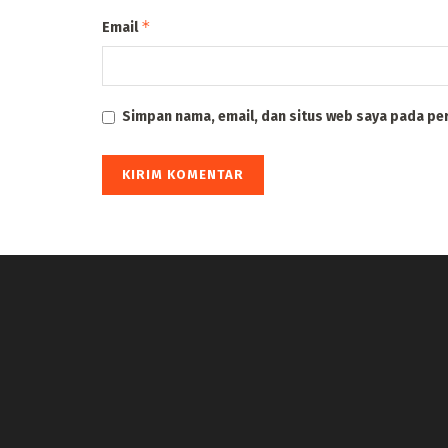
*
Email
Simpan nama, email, dan situs web saya pada pe
panen4d
joker123
slot777
slot scatter hitam
https://protuning.id/
https://ptnobelindonesia.com/