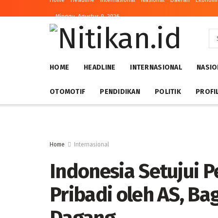
Home
Headline
Internasional
Nasional
Daerah
Ekonomi 
Minggu, Agustus 9, 2026
HOME
HEADLINE
INTERNASIONAL
NASIO
OTOMOTIF
PENDIDIKAN
POLITIK
PROFI
Home
Internasional
Indonesia Setujui 
Pribadi oleh AS, Ba