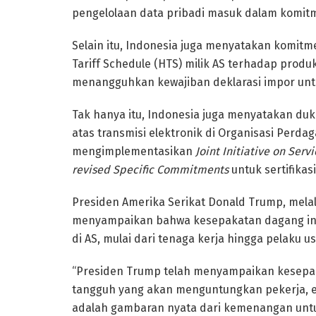
pengelolaan data pribadi masuk dalam komitm
Selain itu, Indonesia juga menyatakan komit
Tariff Schedule (HTS) milik AS terhadap produk
menangguhkan kewajiban deklarasi impor untu
Tak hanya itu, Indonesia juga menyatakan d
atas transmisi elektronik di Organisasi Perd
mengimplementasikan
Joint Initiative on Ser
revised Specific Commitments
untuk sertifikas
Presiden Amerika Serikat Donald Trump, mela
menyampaikan bahwa kesepakatan dagang ini
di AS, mulai dari tenaga kerja hingga pelaku us
“Presiden Trump telah menyampaikan kesep
tangguh yang akan menguntungkan pekerja, eksp
adalah gambaran nyata dari kemenangan untuk