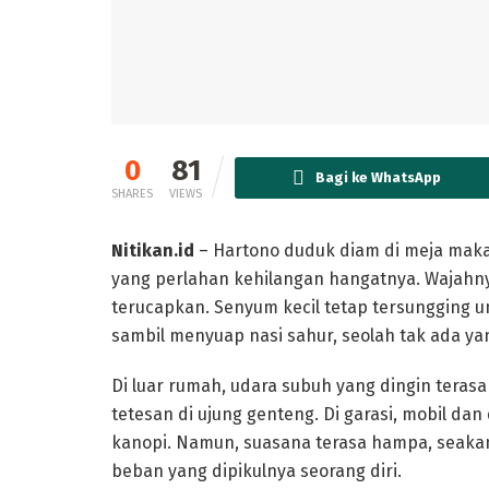
0
81
Bagi ke WhatsApp
SHARES
VIEWS
Nitikan.id
– Hartono duduk diam di meja maka
yang perlahan kehilangan hangatnya. Wajahny
terucapkan. Senyum kecil tetap tersungging
sambil menyuap nasi sahur, seolah tak ada ya
Di luar rumah, udara subuh yang dingin teras
tetesan di ujung genteng. Di garasi, mobil dan
kanopi. Namun, suasana terasa hampa, seakan
beban yang dipikulnya seorang diri.