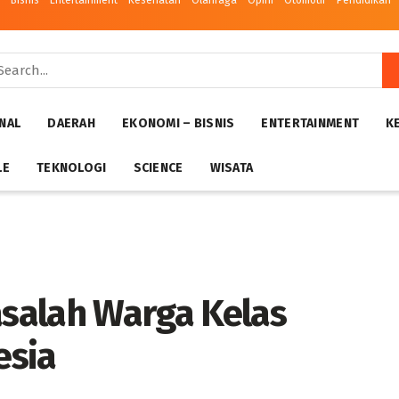
– Bisnis
Entertainment
Kesehatan
Olahraga
Opini
Otomotif
Pendidikan
NAL
DAERAH
EKONOMI – BISNIS
ENTERTAINMENT
K
LE
TEKNOLOGI
SCIENCE
WISATA
salah Warga Kelas
esia