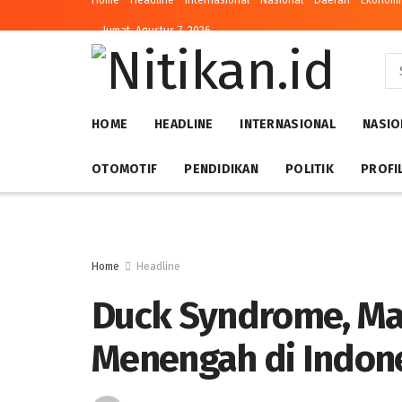
Home
Headline
Internasional
Nasional
Daerah
Ekonomi 
Jumat, Agustus 7, 2026
HOME
HEADLINE
INTERNASIONAL
NASIO
OTOMOTIF
PENDIDIKAN
POLITIK
PROFI
Home
Headline
Duck Syndrome, Ma
Menengah di Indon