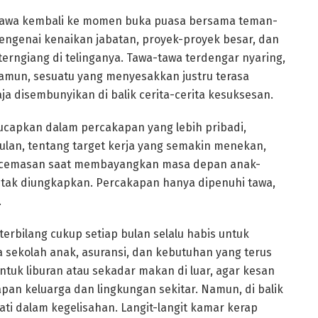
ibawa kembali ke momen buka puasa bersama teman-
engenai kenaikan jabatan, proyek-proyek besar, dan
erngiang di telinganya. Tawa-tawa terdengar nyaring,
amun, sesuatu yang menyesakkan justru terasa
a disembunyikan di balik cerita-cerita kesuksesan.
iucapkan dalam percakapan yang lebih pribadi,
bulan, tentang target kerja yang semakin menekan,
kecemasan saat membayangkan masa depan anak-
 tak diungkapkan. Percakapan hanya dipenuhi tawa,
.
terbilang cukup setiap bulan selalu habis untuk
 sekolah anak, asuransi, dan kebutuhan yang terus
untuk liburan atau sekadar makan di luar, agar kesan
dapan keluarga dan lingkungan sekitar. Namun, di balik
ti dalam kegelisahan. Langit-langit kamar kerap