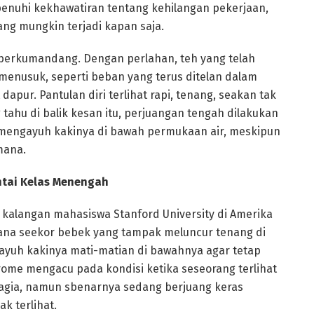
penuhi kekhawatiran tentang kehilangan pekerjaan,
ng mungkin terjadi kapan saja.
 berkumandang. Dengan perlahan, teh yang telah
 menusuk, seperti beban yang terus ditelan dalam
apur. Pantulan diri terlihat rapi, tenang, seakan tak
tahu di balik kesan itu, perjuangan tengah dilakukan
s mengayuh kakinya di bawah permukaan air, meskipun
mana.
ntai Kelas Menengah
i kalangan mahasiswa Stanford University di Amerika
ana seekor bebek yang tampak meluncur tenang di
yuh kakinya mati-matian di bawahnya agar tetap
ome mengacu pada kondisi ketika seseorang terlihat
ahagia, namun sbenarnya sedang berjuang keras
k terlihat.