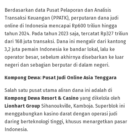
Berdasarkan data Pusat Pelaporan dan Analisis
Transaksi Keuangan (PPATK), perputaran dana judi
online di Indonesia mencapai Rp600 triliun hingga
tahun 2024. Pada tahun 2023 saja, tercatat Rp327 triliun
dari 168 juta transaksi. Dana ini mengalir dari kantong
3,2 juta pemain Indonesia ke bandar lokal, lalu ke
operator besar, sebelum akhirnya disebarkan ke luar
negeri dan sebagian berputar di dalam negeri.
Kompong Dewa: Pusat Judi Online Asia Tenggara
Salah satu pusat utama aliran dana ini adalah di
Kompong Dewa Resort & Casino
yang dikelola oleh
Lionhart Group
Sihanoukville, Kamboja. Superblok ini
menggabungkan kasino darat dengan operasi judi
daring berteknologi tinggi, khusus menargetkan pasar
Indonesia.