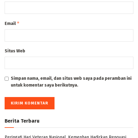
*
Email
Situs Web
Simpan nama, email, dan situs web saya pada peramban ini
untuk komentar saya berikutnya.
Berita Terbaru
Peringati Hari Veteran Nasional, Kemenhan Hadirkan Renovasi