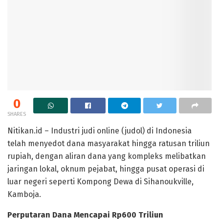
0
SHARES
Nitikan.id – Industri judi online (judol) di Indonesia
telah menyedot dana masyarakat hingga ratusan triliun
rupiah, dengan aliran dana yang kompleks melibatkan
jaringan lokal, oknum pejabat, hingga pusat operasi di
luar negeri seperti Kompong Dewa di Sihanoukville,
Kamboja.
Perputaran Dana Mencapai Rp600 Triliun