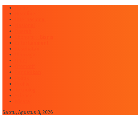
Home
Headline
Internasional
Nasional
Daerah
Ekonomi – Bisnis
Entertainment
Kesehatan
Olahraga
Opini
Otomotif
Pendidikan
Politik
Profile
Teknologi
Science
Wisata
Sabtu, Agustus 8, 2026