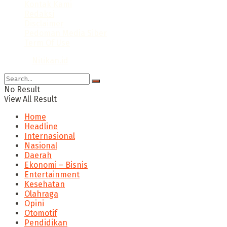
Kontak Kami
Redaksi
Disclaimer
Pedoman Media Siber
Term Of Use
© 2024
Nitikan.id
No Result
View All Result
Home
Headline
Internasional
Nasional
Daerah
Ekonomi – Bisnis
Entertainment
Kesehatan
Olahraga
Opini
Otomotif
Pendidikan