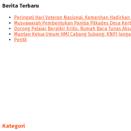
Berita Terbaru
Peringati Hari Veteran Nasional, Kemenhan Hadirkan
Musyawarah Pembentukan Panitia Pilkades Desa Kert
Dorong Pelajar Berpikir Kritis, Rumah Baca Tunas Aksa
Mantan Ketua Umum HMI Cabang Subang: KNPI Jangan
Pentil
panen4d
joker123
slot777
slot scatter hitam
https://protuning.id/
https://ptnobelindonesia.com/
https://okegas.id/
https://dukcapil.selumakab.go.id/
https://store.scuto.co.id/wp-content/products/
https://selumakab.go.id/
Nitikan.id merupakan salah satu media siber yang berada 
https://dukcapil.selumakab.go.id/duta777/
membawa pencerahan, membangun ruang kesadaran serta
https://krakatauniaga.co.id/run/
https://bossfood.co.id/wp-content/pound/
Kategori
https://befood.id/run/?id=nanastoto