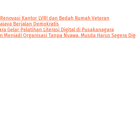
 Renovasi Kantor LVRI dan Bedah Rumah Veteran
ajaya Berjalan Demokratis
ra Gelar Pelatihan Literasi Digital di Pusakanagara
 Menjadi Organisasi Tanpa Nyawa, Musda Harus Segera Dig
dibawah naungan PT Poros Media. Nitikan.id ingin menyajik
 menumbuhkan semangat literasi dan perubahan.