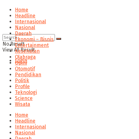
Home
Headline
Internasional
Nasional
Daerah
Ekonomi – Bisnis
No Result
Entertainment
View All Result
Kesehatan
Olahraga
Login
Opini
Otomotif
Pendidikan
Politik
Profile
Teknologi
Science
Wisata
Home
Headline
Internasional
Nasional
Daerah