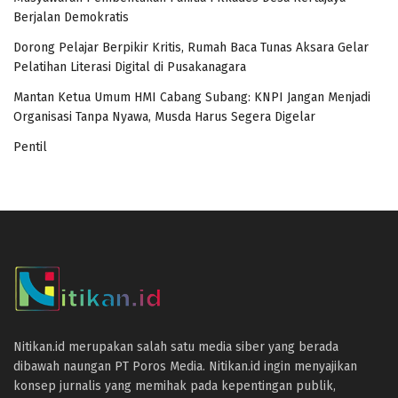
Berjalan Demokratis
Dorong Pelajar Berpikir Kritis, Rumah Baca Tunas Aksara Gelar
Pelatihan Literasi Digital di Pusakanagara
Mantan Ketua Umum HMI Cabang Subang: KNPI Jangan Menjadi
Organisasi Tanpa Nyawa, Musda Harus Segera Digelar
Pentil
panen4d
joker123
slot777
slot scatter hitam
https://protuning.id/
Nitikan.id merupakan salah satu media siber yang berada
https://ptnobelindonesia.com/
dibawah naungan PT Poros Media. Nitikan.id ingin menyajikan
https://okegas.id/
konsep jurnalis yang memihak pada kepentingan publik,
https://dukcapil.selumakab.go.id/