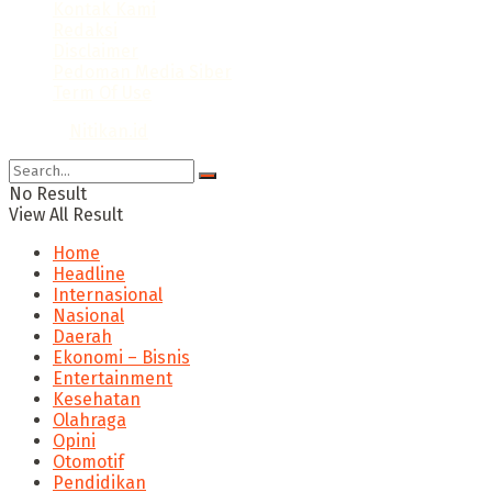
Kontak Kami
Redaksi
Disclaimer
Pedoman Media Siber
Term Of Use
© 2024
Nitikan.id
No Result
View All Result
Home
Headline
Internasional
Nasional
Daerah
Ekonomi – Bisnis
Entertainment
Kesehatan
Olahraga
Opini
Otomotif
Pendidikan