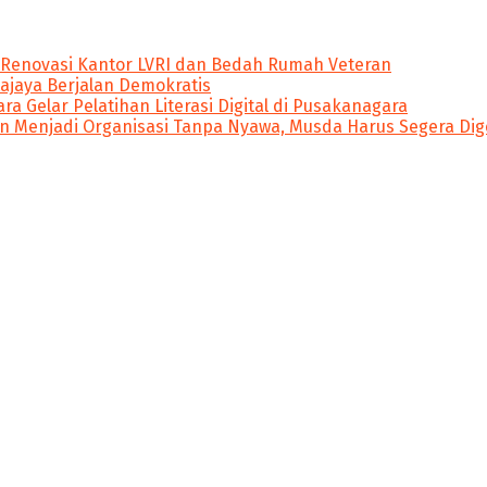
 Renovasi Kantor LVRI dan Bedah Rumah Veteran
ajaya Berjalan Demokratis
ra Gelar Pelatihan Literasi Digital di Pusakanagara
 Menjadi Organisasi Tanpa Nyawa, Musda Harus Segera Dig
dibawah naungan PT Poros Media. Nitikan.id ingin menyajik
 menumbuhkan semangat literasi dan perubahan.