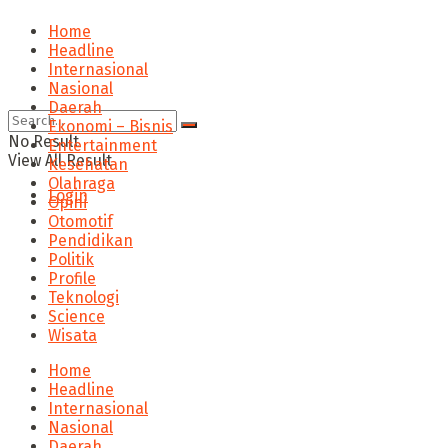
Home
Headline
Internasional
Nasional
Daerah
Ekonomi – Bisnis
No Result
Entertainment
View All Result
Kesehatan
Olahraga
Login
Opini
Otomotif
Pendidikan
Politik
Profile
Teknologi
Science
Wisata
Home
Headline
Internasional
Nasional
Daerah