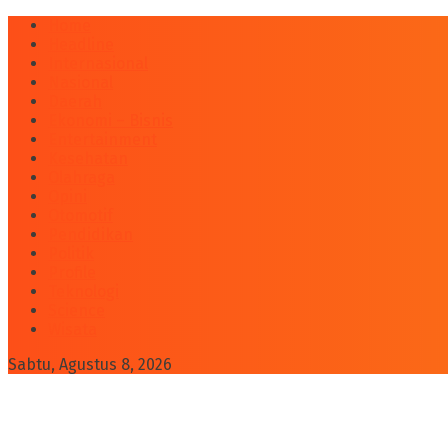
Home
Headline
Internasional
Nasional
Daerah
Ekonomi – Bisnis
Entertainment
Kesehatan
Olahraga
Opini
Otomotif
Pendidikan
Politik
Profile
Teknologi
Science
Wisata
Sabtu, Agustus 8, 2026