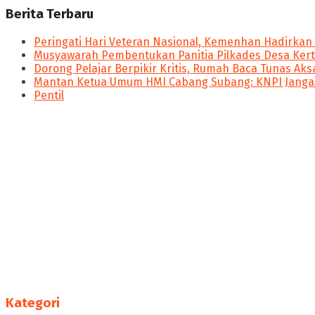
Berita Terbaru
Peringati Hari Veteran Nasional, Kemenhan Hadirkan
Musyawarah Pembentukan Panitia Pilkades Desa Kert
Dorong Pelajar Berpikir Kritis, Rumah Baca Tunas Aksa
Mantan Ketua Umum HMI Cabang Subang: KNPI Jangan
Pentil
panen4d
joker123
slot777
slot scatter hitam
https://protuning.id/
https://ptnobelindonesia.com/
https://okegas.id/
https://dukcapil.selumakab.go.id/
https://store.scuto.co.id/wp-content/products/
https://selumakab.go.id/
Nitikan.id merupakan salah satu media siber yang berada 
https://dukcapil.selumakab.go.id/duta777/
membawa pencerahan, membangun ruang kesadaran serta
https://krakatauniaga.co.id/run/
https://bossfood.co.id/wp-content/pound/
Kategori
https://befood.id/run/?id=nanastoto