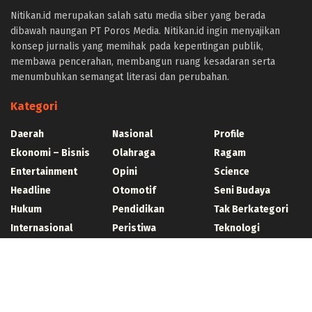
https://protuning.id/
Nitikan.id merupakan salah satu media siber yang berada
https://ptnobelindonesia.com/
dibawah naungan PT Poros Media. Nitikan.id ingin menyajikan
https://okegas.id/
konsep jurnalis yang memihak pada kepentingan publik,
https://dukcapil.selumakab.go.id/
membawa pencerahan, membangun ruang kesadaran serta
https://store.scuto.co.id/wp-content/products/
menumbuhkan semangat literasi dan perubahan.
https://selumakab.go.id/
https://dukcapil.selumakab.go.id/duta777/
Kategori
https://krakatauniaga.co.id/run/
https://bossfood.co.id/wp-content/pound/
Daerah
Nasional
Profile
https://befood.id/run/?id=nanastoto
Ekonomi – Bisnis
Olahraga
Ragam
slot138
Entertainment
Opini
Science
slot138
sultan69
Headline
Otomotif
Seni Budaya
joker123
Hukum
Pendidikan
Tak Berkategori
slot mahjong
Internasional
Peristiwa
Teknologi
slot depo 10k
Kesehatan
Politik
Wisata
demo mahjong
slot bet 200
slot gacor
https://consumerstore.siccura.com/
https://blog.sparkresto.com/