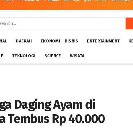
– Bisnis
Entertainment
Kesehatan
Olahraga
Opini
Otomotif
Pendidikan
NAL
DAERAH
EKONOMI – BISNIS
ENTERTAINMENT
K
LE
TEKNOLOGI
SCIENCE
WISATA
rga Daging Ayam di
sa Tembus Rp 40.000