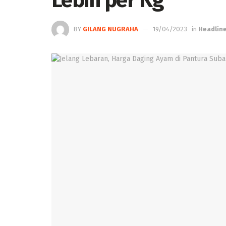
Lebih per Kg
BY
GILANG NUGRAHA
19/04/2023
in
Headlin