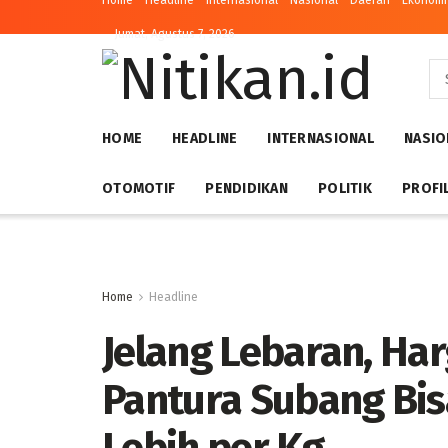
Home
Headline
Internasional
Nasional
Daerah
Ekonomi 
Jumat, Agustus 7, 2026
HOME
HEADLINE
INTERNASIONAL
NASIO
OTOMOTIF
PENDIDIKAN
POLITIK
PROFI
Home
Headline
Jelang Lebaran, Ha
Pantura Subang Bi