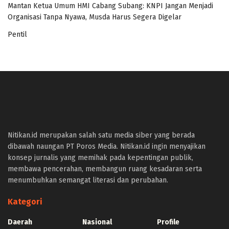
Mantan Ketua Umum HMI Cabang Subang: KNPI Jangan Menjadi
Organisasi Tanpa Nyawa, Musda Harus Segera Digelar
Pentil
panen4d
joker123
slot777
slot scatter hitam
Nitikan.id merupakan salah satu media siber yang berada
https://protuning.id/
dibawah naungan PT Poros Media. Nitikan.id ingin menyajikan
https://ptnobelindonesia.com/
konsep jurnalis yang memihak pada kepentingan publik,
https://okegas.id/
membawa pencerahan, membangun ruang kesadaran serta
https://dukcapil.selumakab.go.id/
menumbuhkan semangat literasi dan perubahan.
https://store.scuto.co.id/wp-content/products/
https://selumakab.go.id/
Kategori
https://dukcapil.selumakab.go.id/duta777/
https://krakatauniaga.co.id/run/
Daerah
Nasional
Profile