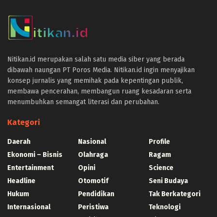
panen4d
joker123
slot777
slot scatter hitam
https://protuning.id/
Nitikan.id merupakan salah satu media siber yang berada
https://ptnobelindonesia.com/
dibawah naungan PT Poros Media. Nitikan.id ingin menyajikan
https://okegas.id/
konsep jurnalis yang memihak pada kepentingan publik,
https://dukcapil.selumakab.go.id/
membawa pencerahan, membangun ruang kesadaran serta
https://store.scuto.co.id/wp-content/products/
menumbuhkan semangat literasi dan perubahan.
https://selumakab.go.id/
https://dukcapil.selumakab.go.id/duta777/
Kategori
https://krakatauniaga.co.id/run/
https://bossfood.co.id/wp-content/pound/
Daerah
Nasional
Profile
https://befood.id/run/?id=nanastoto
Ekonomi – Bisnis
Olahraga
Ragam
slot138
Entertainment
Opini
Science
slot138
sultan69
Headline
Otomotif
Seni Budaya
joker123
Hukum
Pendidikan
Tak Berkategori
slot mahjong
Internasional
Peristiwa
Teknologi
slot depo 10k