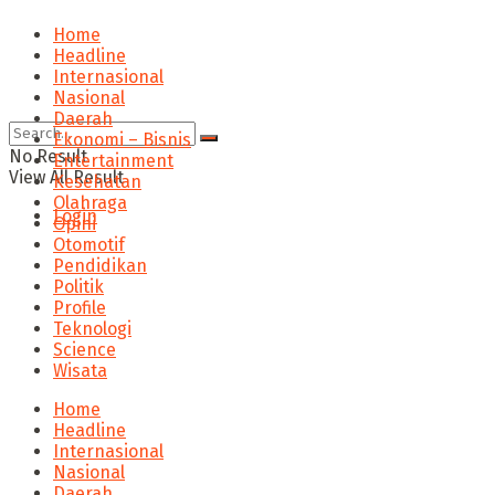
Home
Headline
Internasional
Nasional
Daerah
Ekonomi – Bisnis
No Result
Entertainment
View All Result
Kesehatan
Olahraga
Login
Opini
Otomotif
Pendidikan
Politik
Profile
Teknologi
Science
Wisata
Home
Headline
Internasional
Nasional
Daerah