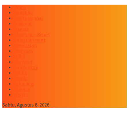
Home
Headline
Internasional
Nasional
Daerah
Ekonomi – Bisnis
Entertainment
Kesehatan
Olahraga
Opini
Otomotif
Pendidikan
Politik
Profile
Teknologi
Science
Wisata
Sabtu, Agustus 8, 2026