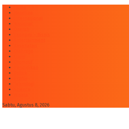
Home
Headline
Internasional
Nasional
Daerah
Ekonomi – Bisnis
Entertainment
Kesehatan
Olahraga
Opini
Otomotif
Pendidikan
Politik
Profile
Teknologi
Science
Wisata
Sabtu, Agustus 8, 2026