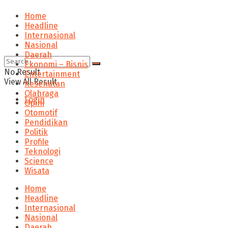
Home
Headline
Internasional
Nasional
Daerah
Ekonomi – Bisnis
No Result
Entertainment
View All Result
Kesehatan
Olahraga
Login
Opini
Otomotif
Pendidikan
Politik
Profile
Teknologi
Science
Wisata
Home
Headline
Internasional
Nasional
Daerah