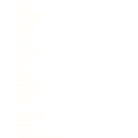
Headline
slot gacor
Hukum
https://consumerstore.siccura.com/
Internasional
https://blog.sparkresto.com/
Kesehatan
https://jurnal.anfa.co.id/
Nasional
sultan188
Olahraga
duniacash
Opini
https://dewa138.xyz/
Otomotif
sultan188 login
Pendidikan
https://dhumanotmp.xoc.uam.mx/
Peristiwa
https://programainfancia.xoc.uam.mx/
Politik
https://fe.unik-kediri.ac.id/
Profile
https://techno.ru.ac.th/en/contact/
Ragam
sultan188
Science
https://problemaseducacion.xoc.uam.mx/
Seni Budaya
Tak Berkategori
Teknologi
Wisata
Tentang Kami
Kontak Kami
Redaksi
Disclaimer
Pedoman Media Siber