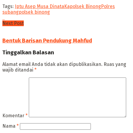
Tags:
Iptu Asep Musa Dinata
Kapolsek Binong
Polres
subang
polsek binong
Next Post
Bentuk Barisan Pendukung Mahfud
Tinggalkan Balasan
Alamat email Anda tidak akan dipublikasikan.
Ruas yang
wajib ditandai
*
Komentar
*
Nama
*