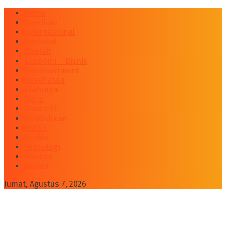
Home
Headline
Internasional
Nasional
Daerah
Ekonomi – Bisnis
Entertainment
Kesehatan
Olahraga
Opini
Otomotif
Pendidikan
Politik
Profile
Teknologi
Science
Wisata
Jumat, Agustus 7, 2026