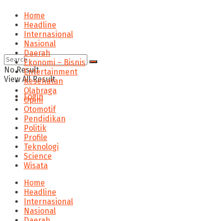
Home
Headline
Internasional
Nasional
Daerah
Ekonomi – Bisnis
No Result
Entertainment
View All Result
Kesehatan
Olahraga
Login
Opini
Otomotif
Pendidikan
Politik
Profile
Teknologi
Science
Wisata
Home
Headline
Internasional
Nasional
Daerah