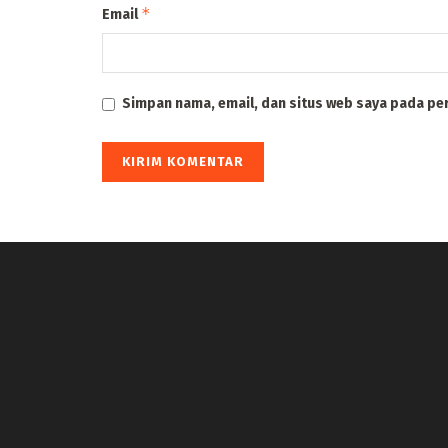
*
Email
Simpan nama, email, dan situs web saya pada pe
panen4d
joker123
slot777
slot scatter hitam
https://protuning.id/
https://ptnobelindonesia.com/
https://okegas.id/