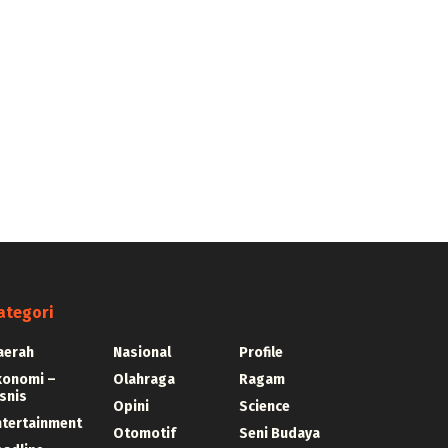
ategori
aerah
Nasional
Profile
konomi –
Olahraga
Ragam
snis
Opini
Science
ntertainment
Otomotif
Seni Budaya