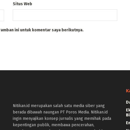
Situs Web
ramban ini untuk komentar saya berikutnya.
K
D
Nitikan.id merupakan salah satu media siber yang
E
berada dibawah naungan PT Poros Media. Nitikan.id
Bi
ingin menyajikan konsep jurnalis yang memihak pada
E
kepentingan publik, membawa pencerahan,