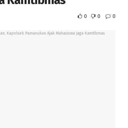
ga Kamtibmas
0
0
0