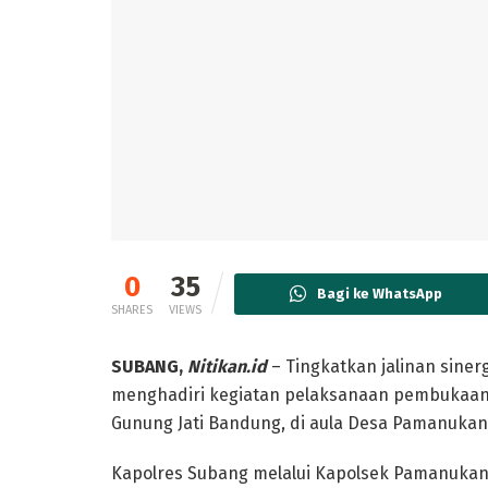
0
35
Bagi ke WhatsApp
SHARES
VIEWS
SUBANG,
Nitikan.id
– Tingkatkan jalinan siner
menghadiri kegiatan pelaksanaan pembukaan 
Gunung Jati Bandung, di aula Desa Pamanukan
Kapolres Subang melalui Kapolsek Pamanukan