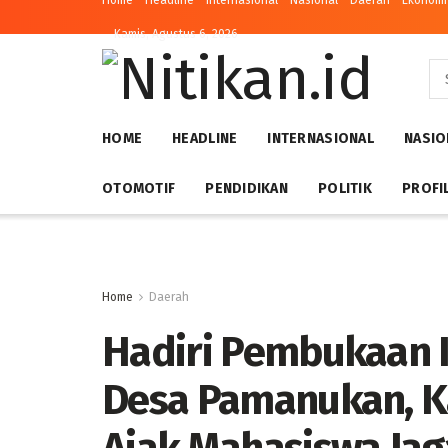
Home
Headline
Internasional
Nasional
Daerah
Ekonomi 
Kamis, Agustus 6, 2026
HOME
HEADLINE
INTERNASIONAL
NASIO
OTOMOTIF
PENDIDIKAN
POLITIK
PROFI
Home
Daerah
Hadiri Pembukaan 
Desa Pamanukan, 