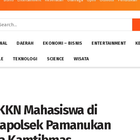
– Bisnis
Entertainment
Kesehatan
Olahraga
Opini
Otomotif
Pendidikan
NAL
DAERAH
EKONOMI – BISNIS
ENTERTAINMENT
K
LE
TEKNOLOGI
SCIENCE
WISATA
KKN Mahasiswa di
Kapolsek Pamanukan