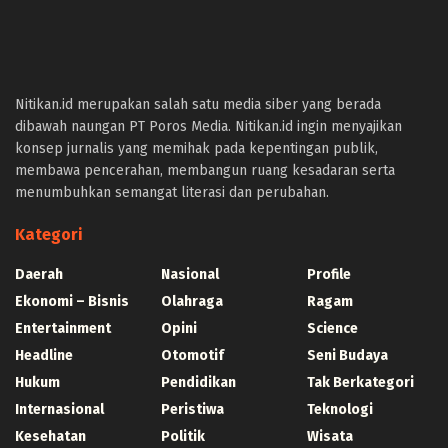
panen4d
joker123
slot777
slot scatter hitam
Nitikan.id merupakan salah satu media siber yang berada
https://protuning.id/
dibawah naungan PT Poros Media. Nitikan.id ingin menyajikan
https://ptnobelindonesia.com/
konsep jurnalis yang memihak pada kepentingan publik,
https://okegas.id/
membawa pencerahan, membangun ruang kesadaran serta
https://dukcapil.selumakab.go.id/
menumbuhkan semangat literasi dan perubahan.
https://store.scuto.co.id/wp-content/products/
https://selumakab.go.id/
Kategori
https://dukcapil.selumakab.go.id/duta777/
https://krakatauniaga.co.id/run/
Daerah
Nasional
Profile
https://bossfood.co.id/wp-content/pound/
Ekonomi – Bisnis
Olahraga
Ragam
https://befood.id/run/?id=nanastoto
Entertainment
Opini
Science
slot138
Headline
Otomotif
Seni Budaya
slot138
sultan69
Hukum
Pendidikan
Tak Berkategori
joker123
Internasional
Peristiwa
Teknologi
slot mahjong
Kesehatan
Politik
Wisata
slot depo 10k