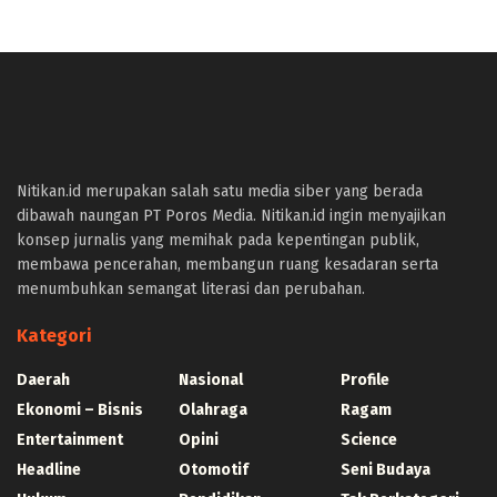
panen4d
joker123
slot777
slot scatter hitam
Nitikan.id merupakan salah satu media siber yang berada
https://protuning.id/
dibawah naungan PT Poros Media. Nitikan.id ingin menyajikan
https://ptnobelindonesia.com/
konsep jurnalis yang memihak pada kepentingan publik,
https://okegas.id/
membawa pencerahan, membangun ruang kesadaran serta
https://dukcapil.selumakab.go.id/
menumbuhkan semangat literasi dan perubahan.
https://store.scuto.co.id/wp-content/products/
https://selumakab.go.id/
Kategori
https://dukcapil.selumakab.go.id/duta777/
https://krakatauniaga.co.id/run/
Daerah
Nasional
Profile
https://bossfood.co.id/wp-content/pound/
Ekonomi – Bisnis
Olahraga
Ragam
https://befood.id/run/?id=nanastoto
Entertainment
Opini
Science
slot138
Headline
Otomotif
Seni Budaya
slot138