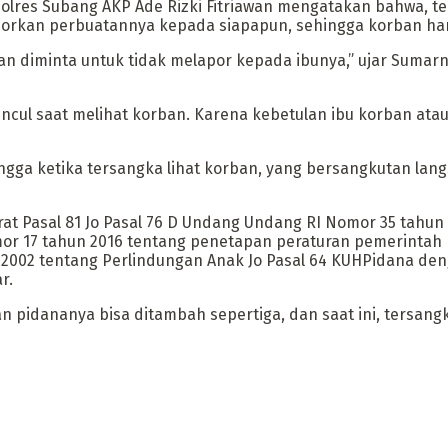
Polres Subang AKP Ade Rizki Fitriawan mengatakan bahwa,
orkan perbuatannya kepada siapapun, sehingga korban ham
ban diminta untuk tidak melapor kepada ibunya,” ujar Sumarn
ncul saat melihat korban. Karena kebetulan ibu korban atau
ingga ketika tersangka lihat korban, yang bersangkutan lan
erat Pasal 81 Jo Pasal 76 D Undang Undang RI Nomor 35 tah
or 17 tahun 2016 tentang penetapan peraturan pemerintah
002 tentang Perlindungan Anak Jo Pasal 64 KUHPidana den
r.
 pidananya bisa ditambah sepertiga, dan saat ini, tersan