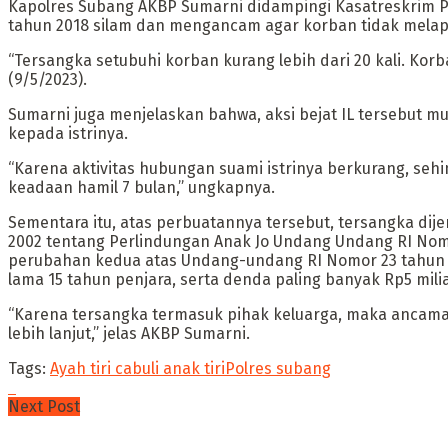
Kapolres Subang AKBP Sumarni didampingi Kasatreskrim 
tahun 2018 silam dan mengancam agar korban tidak melap
“Tersangka setubuhi korban kurang lebih dari 20 kali. Kor
(9/5/2023).
Sumarni juga menjelaskan bahwa, aksi bejat IL tersebut mu
kepada istrinya.
“Karena aktivitas hubungan suami istrinya berkurang, seh
keadaan hamil 7 bulan,” ungkapnya.
Sementara itu, atas perbuatannya tersebut, tersangka dij
2002 tentang Perlindungan Anak Jo Undang Undang RI Nom
perubahan kedua atas Undang-undang RI Nomor 23 tahun 2
lama 15 tahun penjara, serta denda paling banyak Rp5 milia
“Karena tersangka termasuk pihak keluarga, maka ancaman
lebih lanjut,” jelas AKBP Sumarni.
Tags:
Ayah tiri cabuli anak tiri
Polres subang
Next Post