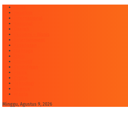
Home
Headline
Internasional
Nasional
Daerah
Ekonomi – Bisnis
Entertainment
Kesehatan
Olahraga
Opini
Otomotif
Pendidikan
Politik
Profile
Teknologi
Science
Wisata
Minggu, Agustus 9, 2026