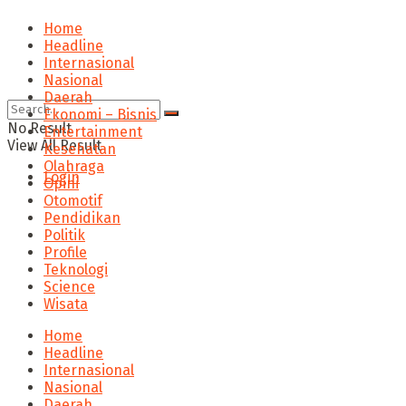
Home
Headline
Internasional
Nasional
Daerah
Ekonomi – Bisnis
No Result
Entertainment
View All Result
Kesehatan
Olahraga
Login
Opini
Otomotif
Pendidikan
Politik
Profile
Teknologi
Science
Wisata
Home
Headline
Internasional
Nasional
Daerah