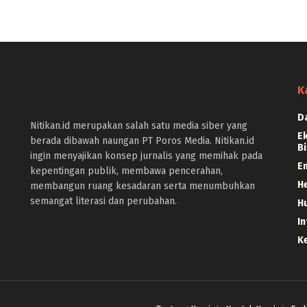
K
D
Nitikan.id merupakan salah satu media siber yang
E
berada dibawah naungan PT Poros Media. Nitikan.id
Bi
ingin menyajikan konsep jurnalis yang memihak pada
E
kepentingan publik, membawa pencerahan,
H
membangun ruang kesadaran serta menumbuhkan
semangat literasi dan perubahan.
H
In
K