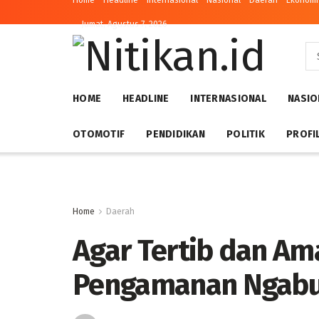
Home
Headline
Internasional
Nasional
Daerah
Ekonomi 
Jumat, Agustus 7, 2026
HOME
HEADLINE
INTERNASIONAL
NASIO
OTOMOTIF
PENDIDIKAN
POLITIK
PROFI
Home
Daerah
Agar Tertib dan Ama
Pengamanan Ngabu