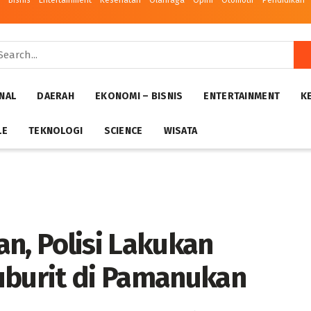
– Bisnis
Entertainment
Kesehatan
Olahraga
Opini
Otomotif
Pendidikan
NAL
DAERAH
EKONOMI – BISNIS
ENTERTAINMENT
K
LE
TEKNOLOGI
SCIENCE
WISATA
n, Polisi Lakukan
burit di Pamanukan