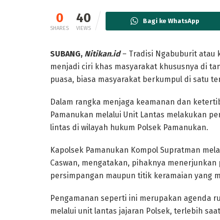
0
40
Bagi ke WhatsApp
SHARES
VIEWS
SUBANG,
Nitikan.id
– Tradisi Ngabuburit ata
menjadi ciri khas masyarakat khususnya di 
puasa, biasa masyarakat berkumpul di satu te
Dalam rangka menjaga keamanan dan ketertib
Pamanukan melalui Unit Lantas melakukan pen
lintas di wilayah hukum Polsek Pamanukan.
Kapolsek Pamanukan Kompol Supratman melal
Caswan, mengatakan, pihaknya menerjunkan per
persimpangan maupun titik keramaian yang 
Pengamanan seperti ini merupakan agenda rut
melalui unit lantas jajaran Polsek, terlebih 