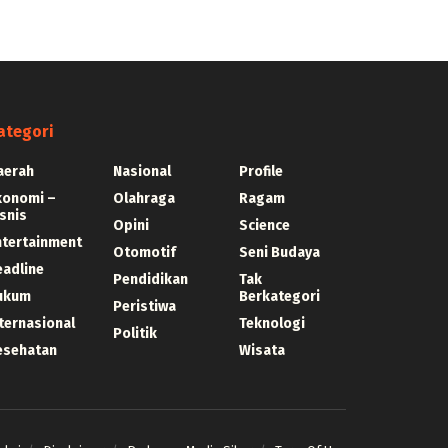
ategori
aerah
Nasional
Profile
konomi –
Olahraga
Ragam
snis
Opini
Science
ntertainment
Otomotif
Seni Budaya
eadline
Pendidikan
Tak
ukum
Berkategori
Peristiwa
ternasional
Teknologi
Politik
esehatan
Wisata